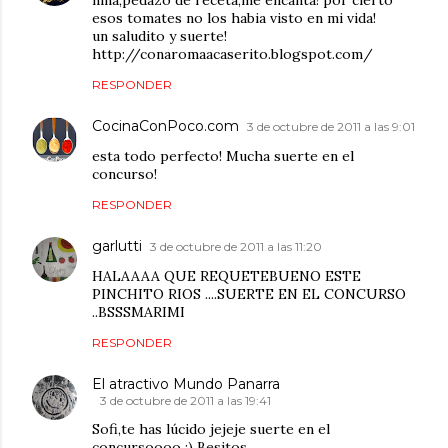
niña,pedazo de receta,me encanta! por cierto
esos tomates no los habia visto en mi vida!
un saludito y suerte!
http://conaromaacaserito.blogspot.com/
RESPONDER
CocinaConPoco.com
3 de octubre de 2011 a las 9:01
esta todo perfecto! Mucha suerte en el
concurso!
RESPONDER
garlutti
3 de octubre de 2011 a las 11:20
HALAAAA QUE REQUETEBUENO ESTE
PINCHITO RIOS ....SUERTE EN EL CONCURSO
..BSSSMARIMI
RESPONDER
El atractivo Mundo Panarra
3 de octubre de 2011 a las 19:41
Sofi,te has lúcido jejeje suerte en el
concursoooo :) Besitos