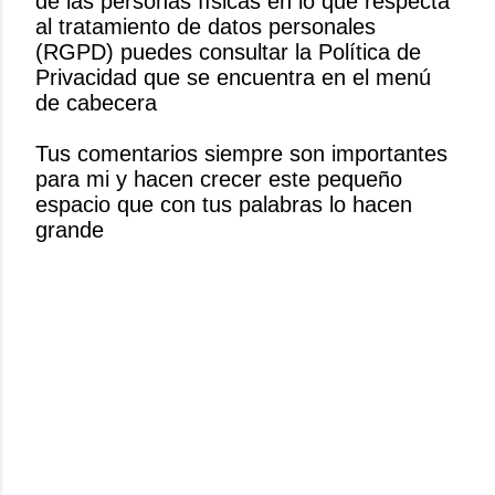
de las personas físicas en lo que respecta
b
al tratamiento de datos personales
l
(RGPD) puedes consultar la Política de
i
Privacidad que se encuentra en el menú
c
de cabecera
a
r
Tus comentarios siempre son importantes
u
para mi y hacen crecer este pequeño
n
espacio que con tus palabras lo hacen
c
grande
o
m
e
n
t
a
r
i
o