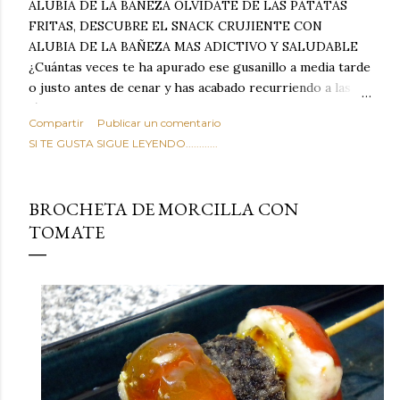
ALUBIA DE LA BAÑEZA OLVIDATE DE LAS PATATAS
FRITAS, DESCUBRE EL SNACK CRUJIENTE CON
ALUBIA DE LA BAÑEZA MAS ADICTIVO Y SALUDABLE
¿Cuántas veces te ha apurado ese gusanillo a media tarde
o justo antes de cenar y has acabado recurriendo a las
típicas patatas de bolsa, frutos secos fritos o snacks
Compartir
Publicar un comentario
ultraprocesados llenos de grasas saturadas y sodio?
SI TE GUSTA SIGUE LEYENDO............
Todos hemos estado ahí. Sin embargo, cuidarse no tiene
por qué significar renunciar al placer de un picoteo
sabroso, con ese toque tostado y crujiente que tanto nos
BROCHETA DE MORCILLA CON
satisface. Estas alubias crujientes al horno van a cambiar
TOMATE
por completo tu forma de ver las legumbres. Olvídate de
asociar las alubias únicamente a los guisos tradicionales y
copiosos de invierno. Con esta receta simple pero
revolucionaria, transformaremos un ingrediente tan
humilde como la alubia de La Bañeza en un snack ligero,
dorado, cargado de proteína y 100% natural. Es el
sustituto perfecto a los frutos se...