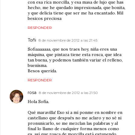
con esa rica morcilla, y esa masa de lujo que has
hecho, me he quedado impresionada, que bonita,
y que delicia tiene que ser me ha encantado. Mil
besicos preciosa
RESPONDER
Toñi
8 de noviembre de 2012 a las 21:45
Sofiaaaaaaa, que nos traes hoy, niña eres una
máquina, que pintaza tiene esta rosca, que idea
tan buena, y podemos también variar el relleno,
buenísma.
Besos querida.
RESPONDER
rosa
8 de noviembre de 2012 a las 21:50
Hola Sofía.
Qué maravilla! Eso sí a mí ponme en nombre en
castellano que después no me aclaro y no sé ni
pronunicarlo, se me mezclan las palabras y al
final lo llamo de cualquier forma menos como
es, así que rosca de morcilla está estupendo,