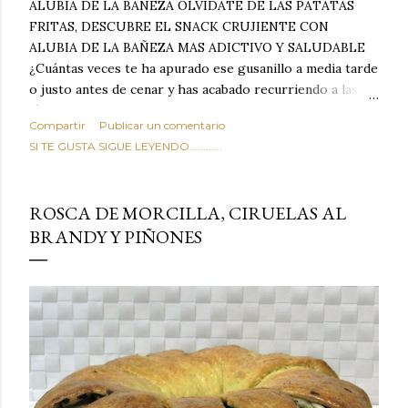
ALUBIA DE LA BAÑEZA OLVIDATE DE LAS PATATAS
FRITAS, DESCUBRE EL SNACK CRUJIENTE CON
ALUBIA DE LA BAÑEZA MAS ADICTIVO Y SALUDABLE
¿Cuántas veces te ha apurado ese gusanillo a media tarde
o justo antes de cenar y has acabado recurriendo a las
típicas patatas de bolsa, frutos secos fritos o snacks
Compartir
Publicar un comentario
ultraprocesados llenos de grasas saturadas y sodio?
SI TE GUSTA SIGUE LEYENDO............
Todos hemos estado ahí. Sin embargo, cuidarse no tiene
por qué significar renunciar al placer de un picoteo
sabroso, con ese toque tostado y crujiente que tanto nos
ROSCA DE MORCILLA, CIRUELAS AL
satisface. Estas alubias crujientes al horno van a cambiar
BRANDY Y PIÑONES
por completo tu forma de ver las legumbres. Olvídate de
asociar las alubias únicamente a los guisos tradicionales y
copiosos de invierno. Con esta receta simple pero
revolucionaria, transformaremos un ingrediente tan
humilde como la alubia de La Bañeza en un snack ligero,
dorado, cargado de proteína y 100% natural. Es el
sustituto perfecto a los frutos se...