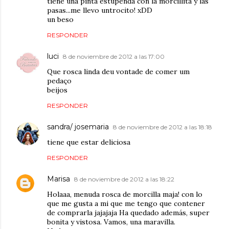
tiene una pinta estupenda con la morcillita y las
pasas...me llevo untrocito! xDD
un beso
RESPONDER
luci
8 de noviembre de 2012 a las 17:00
Que rosca linda deu vontade de comer um
pedaço
beijos
RESPONDER
sandra/ josemaria
8 de noviembre de 2012 a las 18:18
tiene que estar deliciosa
RESPONDER
Marisa
8 de noviembre de 2012 a las 18:22
Holaaa, menuda rosca de morcilla maja! con lo
que me gusta a mi que me tengo que contener
de comprarla jajajaja Ha quedado además, super
bonita y vistosa. Vamos, una maravilla.