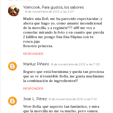
Yolincook, Para gustos, los sabores
8 de noviembre de 2012 a las 2:07
Madre mía Sofi, me ha parecido espectacular...y
ahora que hago yo, como amante incondicional
de la morcilla, y a regimén??? ufff me voy a
consolar mirando la foto y en cuanto que pierda
2 kilillos me pongo fina fina filipina con tu
rosca..jaja
Besotes princesa
RESPONDER
Mariluz Piñeiro
8 de noviembre de 2012 a las 7:09
Seguro que está buenísima y queda tan preciosa
que se ve irresistible Sofía, me gusta muchísimo
la combinación de ingredientes!!!
RESPONDER
Jose L. Pérez
8 de noviembre de 2012 a las 7:10
Wow Sofía, qué aspecto tan fantástico, y mira
que la morcilla no me va mucho, pero vamos,