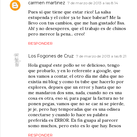
carmen martinez
7 de marzo de 2013 a las 8:14
Pues sí que tiene que estar rico! La salsa
estupenda y el color ya te hace babear!! Me la
llevo con tus cambios, que me han gustado! Bss.
Ah! y no desesperes, que el trabajo es de chinos
pero merece la pena... creo!
RESPONDER
Los Fogones de Cruz
7 de marzo de 2013 a las 8:21
Hola guapa! este pollo se ve delicioso, tengo
que probarlo, y en lo referente a google, que
nos vamos a contar, el otro día me daba que no
existia mi blog y como tu tube que hacerlo por
explores, depues que un error y hasta que no
me mandaron dos sms, nada, cuando no es una
cosa es otra, eso si, para pagar la factura no te
ponen pegas, vamos que no se cae ni se pierde,
je je, pero hay temporadas que es una odisea
conectarse y cuando lo hace su palabra
preferida es ERROR. En fin guapa al parecer
somo muchos, pero esto es lo que hay. Besos
RESPONDER