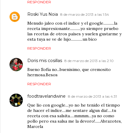
RESPONDER
Roski Yus Noia
8 de marzo de 2013 a las 1:54
Menudo jaleo con el indice y el google............la
receta impresionante............yo siempre pruebo
las recetas de otros países y suelen gustarme y
esta tuya se ve de lujo.............un bico
RESPONDER
Doris mis cosillas
8 de marzo de 2013 a las 2:10
Bueno Sofía no...buenisimo, que cremosito
hermosa.Besos
RESPONDER
foodtravelandwine
8 de marzo de 2013 a las 4:31
Que lio con google....yo no he tenido el tiempo
de hacer el indice....me sentare algun dia!.....tu
receta con esa salsita.....mmmm....ya no como
pollo pero esa salsa me la devoro!......Abrazotes,
Marcela