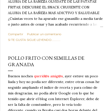
ALUBIA DE LA BAÑEZA OLVIDATE DE LAS PATATAS
FRITAS, DESCUBRE EL SNACK CRUJIENTE CON
ALUBIA DE LA BAÑEZA MAS ADICTIVO Y SALUDABLE
¿Cuántas veces te ha apurado ese gusanillo a media tarde
o justo antes de cenar y has acabado recurriendo a las
típicas patatas de bolsa, frutos secos fritos o snacks
Compartir
Publicar un comentario
ultraprocesados llenos de grasas saturadas y sodio?
SI TE GUSTA SIGUE LEYENDO............
Todos hemos estado ahí. Sin embargo, cuidarse no tiene
por qué significar renunciar al placer de un picoteo
sabroso, con ese toque tostado y crujiente que tanto nos
POLLO FRITO CON SEMILLAS DE
satisface. Estas alubias crujientes al horno van a cambiar
GRANADA
por completo tu forma de ver las legumbres. Olvídate de
asociar las alubias únicamente a los guisos tradicionales y
copiosos de invierno. Con esta receta simple pero
Buenos noches
querid@s
amig@s
, ayer estuve un poco
revolucionaria, transformaremos un ingrediente tan
liada y hoy no podía ser diferente, entre otras cosas he
humilde como la alubia de La Bañeza en un snack ligero,
seguido ampliando el indice de receta y para colmo de
dorado, cargado de proteína y 100% natural. Es el
mis desgracias, no podía abrir Google con lo que he
sustituto perfecto a los frutos se...
tenido que abrir el blog con Internet Explorer, debe de
ser la falta de constumbre, pero lo veía todo
diferente, cuando ya llevaba casi dos horas delante del