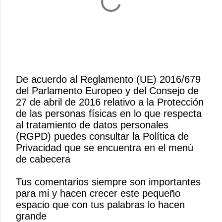
De acuerdo al Reglamento (UE) 2016/679
del Parlamento Europeo y del Consejo de
P
27 de abril de 2016 relativo a la Protección
u
de las personas físicas en lo que respecta
b
al tratamiento de datos personales
l
(RGPD) puedes consultar la Política de
i
Privacidad que se encuentra en el menú
c
de cabecera
a
r
Tus comentarios siempre son importantes
u
para mi y hacen crecer este pequeño
n
espacio que con tus palabras lo hacen
c
grande
o