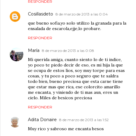
RESPONDER
Cosillasdeto
8 de marzo de 2013 a las 0:04
que bueno sofia,yo solo utilizo la granada para la
ensalada de escarola,ejje,lo probare.
RESPONDER
María
8 de marzo de 2013 a las 0:08
Mi querida amiga, cuanto siento lo de ti indice,
yo poco te piedo decir de eso, es mi hija la que
se ocupa de estos lios, soy muy torpe para esas
cosas, y tu poco a poco seguro que te saldra
todo bien, bueno preciosa que esta carne tiene
que estar mas que rica, ese colorcito amarillo
me encanta, y viniendo de ti mas aun, eres un
cielo. Miles de besicos preciosa
RESPONDER
Adita Donaire
8 de marzo de 2013 a las 1:52
Muy rico y sabroso me encanta besos