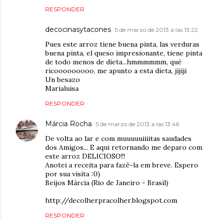
RESPONDER
decocinasytacones
5 de marzo de 2013 a las 13:22
Pues este arroz tiene buena pinta, las verduras
buena pinta, el queso impresionante, tiene pinta
de todo menos de dieta...hmmmmmm, qué
ricooooooooo, me apunto a esta dieta, jijiji
Un besazo
Marialuisa
RESPONDER
Márcia Rocha
5 de marzo de 2013 a las 13:46
De volta ao lar e com muuuuuiiiitas saudades
dos Amigos... E aqui retornando me deparo com
este arroz DELICIOSO!!!
Anotei a receita para fazê-la em breve. Espero
por sua visita :0)
Beijos Márcia (Rio de Janeiro - Brasil)
http://decolherpracolher.blogspot.com
RESPONDER