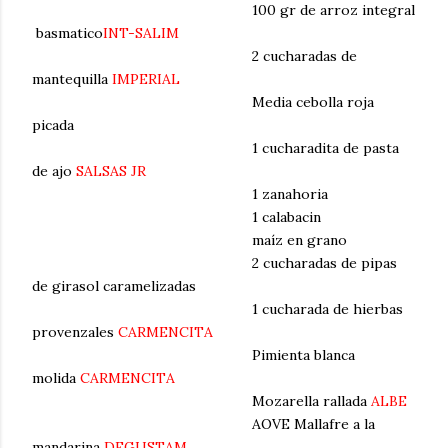
100 gr de arroz integral
basmatico
INT-SALIM
2 cucharadas de
mantequilla
IMPERIAL
Media cebolla roja
picada
1 cucharadita de pasta
de ajo
SALSAS JR
1 zanahoria
1 calabacin
maíz en grano
2 cucharadas de pipas
de girasol caramelizadas
1 cucharada de hierbas
provenzales
CARMENCITA
Pimienta blanca
molida
CARMENCITA
Mozarella rallada
ALBE
AOVE Mallafre a la
mandarina
DEGUSTAM