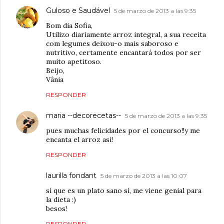
Guloso e Saudável
5 de marzo de 2013 a las 9:35
Bom dia Sofia,
Utilizo diariamente arroz integral, a sua receita
com legumes deixou-o mais saboroso e
nutritivo, certamente encantará todos por ser
muito apetitoso.
Beijo,
Vânia
RESPONDER
maria --decorecetas--
5 de marzo de 2013 a las 9:35
pues muchas felicidades por el concurso!!y me
encanta el arroz asi!
RESPONDER
laurilla fondant
5 de marzo de 2013 a las 10:07
sí que es un plato sano sí, me viene genial para
la dieta :)
besos!
RESPONDER