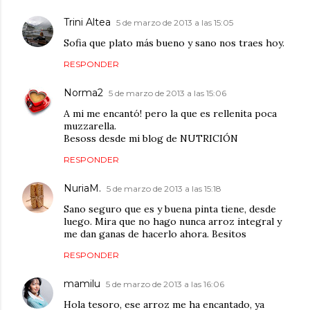
Trini Altea
5 de marzo de 2013 a las 15:05
Sofia que plato más bueno y sano nos traes hoy.
RESPONDER
Norma2
5 de marzo de 2013 a las 15:06
A mi me encantó! pero la que es rellenita poca
muzzarella.
Besoss desde mi blog de NUTRICIÓN
RESPONDER
NuriaM.
5 de marzo de 2013 a las 15:18
Sano seguro que es y buena pinta tiene, desde
luego. Mira que no hago nunca arroz integral y
me dan ganas de hacerlo ahora. Besitos
RESPONDER
mamilu
5 de marzo de 2013 a las 16:06
Hola tesoro, ese arroz me ha encantado, ya