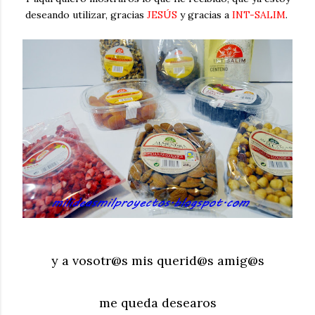
deseando utilizar, gracias
JESÚS
y gracias a
INT-SALIM
.
y a vosotr@s mis querid@s amig@s
me queda desearos