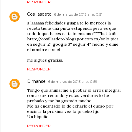
RESPONDER
Cosillasdeto
6 de marzo de 2013 a las 0:51
a laaaaaa felicidades guapa,te lo mereces,la
receta tiene una pinta estupenda,pero es que
todo loque haces es ta buenisimo????bst toñi
http://cosillasdeto.blogspot.com.es/solo pica
en seguir ,2º google 3º seguir 4º hecho y dime
el nombre con el
me sigues gracias.
RESPONDER
Dimanse
6 de marzo de 2013 a las 0:59
Tengo que animarme a probar el arroz integral,
con arroz redondo y estas verduras lo he
probado y me ha gustado mucho.
Me ha encantado lo de echarle el queso por
encima. la proxima vez lo pruebo fijo
Un biquiño
RESPONDER