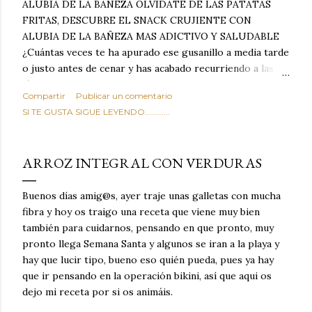
ALUBIA DE LA BAÑEZA OLVIDATE DE LAS PATATAS
FRITAS, DESCUBRE EL SNACK CRUJIENTE CON
ALUBIA DE LA BAÑEZA MAS ADICTIVO Y SALUDABLE
¿Cuántas veces te ha apurado ese gusanillo a media tarde
o justo antes de cenar y has acabado recurriendo a las
típicas patatas de bolsa, frutos secos fritos o snacks
Compartir
Publicar un comentario
ultraprocesados llenos de grasas saturadas y sodio?
SI TE GUSTA SIGUE LEYENDO............
Todos hemos estado ahí. Sin embargo, cuidarse no tiene
por qué significar renunciar al placer de un picoteo
sabroso, con ese toque tostado y crujiente que tanto nos
ARROZ INTEGRAL CON VERDURAS
satisface. Estas alubias crujientes al horno van a cambiar
por completo tu forma de ver las legumbres. Olvídate de
Buenos días amig@s, ayer traje unas galletas con mucha
asociar las alubias únicamente a los guisos tradicionales y
fibra y hoy os traigo una receta que viene muy bien
copiosos de invierno. Con esta receta simple pero
también para cuidarnos, pensando en que pronto, muy
revolucionaria, transformaremos un ingrediente tan
pronto llega Semana Santa y algunos se iran a la playa y
humilde como la alubia de La Bañeza en un snack ligero,
hay que lucir tipo, bueno eso quién pueda, pues ya hay
dorado, cargado de proteína y 100% natural. Es el
que ir pensando en la operación bikini, así que aqui os
sustituto perfecto a los frutos se...
dejo mi receta por si os animáis.