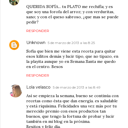
QUERIDA SOFÍA... tu PLATO me rechifla; y es
que soy una forofa del arroz; y con verduritas,
sano; y con el queso sabroso, ¿que mas se puede
pedir?
RESPONDER
Unknown
5 de marzo de 2013 a las 8:25
Sofía que bien me viene esta receta para quitar
esos kilitos demás y lucir tipo, que no tipazo, en
la playita aunque yo en Semana Santa me quedo
en el centro. Besos
RESPONDER
Lola velasco
5 de marzo de 2013 a las 8:49
Así se empieza la semana, bueno se continúa con
recetas como ésta que dan energía. es saludable
y está riquísima. Felicidades una vez más por tu
merecido premio con esos productos tan
buenos, que tengo la fortuna de probar y lucir
también en mi blog en la próxima.
Besitos y feliz día.