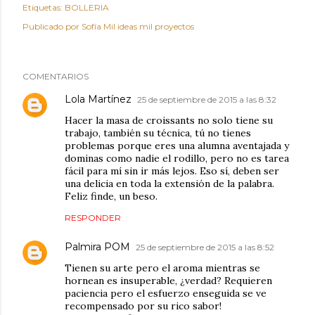
Etiquetas:
BOLLERIA
Publicado por
Sofía Mil ideas mil proyectos
COMENTARIOS
Lola Martínez
25 de septiembre de 2015 a las 8:32
Hacer la masa de croissants no solo tiene su
trabajo, también su técnica, tú no tienes
problemas porque eres una alumna aventajada y
dominas como nadie el rodillo, pero no es tarea
fácil para mí sin ir más lejos. Eso sí, deben ser
una delicia en toda la extensión de la palabra.
Feliz finde, un beso.
RESPONDER
Palmira POM
25 de septiembre de 2015 a las 8:52
Tienen su arte pero el aroma mientras se
hornean es insuperable, ¿verdad? Requieren
paciencia pero el esfuerzo enseguida se ve
recompensado por su rico sabor!