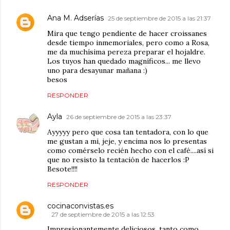
Ana M. Adserías
25 de septiembre de 2015 a las 21:37
Mira que tengo pendiente de hacer croissanes
desde tiempo inmemoriales, pero como a Rosa,
me da muchísima pereza preparar el hojaldre.
Los tuyos han quedado magníficos... me llevo
uno para desayunar mañana :)
besos
RESPONDER
Ayla
26 de septiembre de 2015 a las 23:37
Ayyyyy pero que cosa tan tentadora, con lo que
me gustan a mi, jeje, y encima nos lo presentas
como comérselo recién hecho con el café....así si
que no resisto la tentación de hacerlos :P
Besote!!!!
RESPONDER
cocinaconvistas.es
27 de septiembre de 2015 a las 12:53
Impresionantemente deliciosos, tanto como