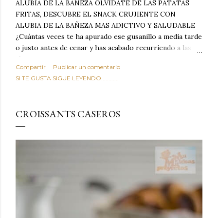
ALUBIA DE LA BAÑEZA OLVIDATE DE LAS PATATAS
FRITAS, DESCUBRE EL SNACK CRUJIENTE CON
ALUBIA DE LA BAÑEZA MAS ADICTIVO Y SALUDABLE
¿Cuántas veces te ha apurado ese gusanillo a media tarde
o justo antes de cenar y has acabado recurriendo a las
típicas patatas de bolsa, frutos secos fritos o snacks
Compartir
Publicar un comentario
ultraprocesados llenos de grasas saturadas y sodio?
SI TE GUSTA SIGUE LEYENDO............
Todos hemos estado ahí. Sin embargo, cuidarse no tiene
por qué significar renunciar al placer de un picoteo
sabroso, con ese toque tostado y crujiente que tanto nos
CROISSANTS CASEROS
satisface. Estas alubias crujientes al horno van a cambiar
por completo tu forma de ver las legumbres. Olvídate de
asociar las alubias únicamente a los guisos tradicionales y
copiosos de invierno. Con esta receta simple pero
revolucionaria, transformaremos un ingrediente tan
humilde como la alubia de La Bañeza en un snack ligero,
dorado, cargado de proteína y 100% natural. Es el
sustituto perfecto a los frutos se...