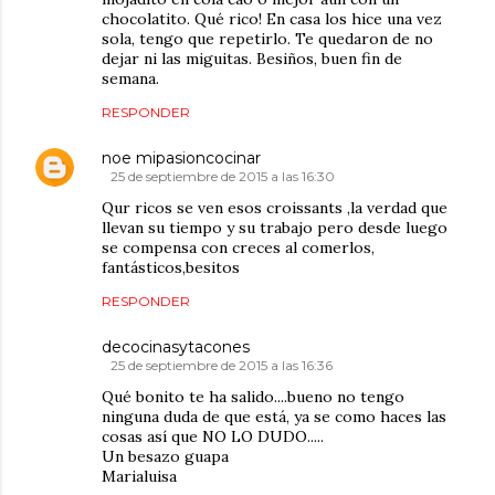
chocolatito. Qué rico! En casa los hice una vez
sola, tengo que repetirlo. Te quedaron de no
dejar ni las miguitas. Besiños, buen fin de
semana.
RESPONDER
noe mipasioncocinar
25 de septiembre de 2015 a las 16:30
Qur ricos se ven esos croissants ,la verdad que
llevan su tiempo y su trabajo pero desde luego
se compensa con creces al comerlos,
fantásticos,besitos
RESPONDER
decocinasytacones
25 de septiembre de 2015 a las 16:36
Qué bonito te ha salido....bueno no tengo
ninguna duda de que está, ya se como haces las
cosas así que NO LO DUDO.....
Un besazo guapa
Marialuisa