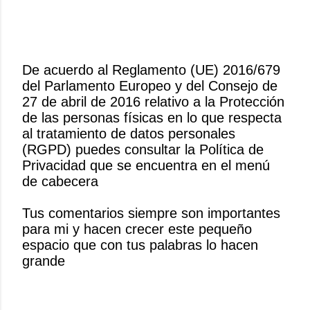
De acuerdo al Reglamento (UE) 2016/679
del Parlamento Europeo y del Consejo de
P
27 de abril de 2016 relativo a la Protección
u
de las personas físicas en lo que respecta
b
al tratamiento de datos personales
l
(RGPD) puedes consultar la Política de
i
Privacidad que se encuentra en el menú
c
de cabecera
a
r
Tus comentarios siempre son importantes
u
para mi y hacen crecer este pequeño
n
espacio que con tus palabras lo hacen
c
grande
o
m
e