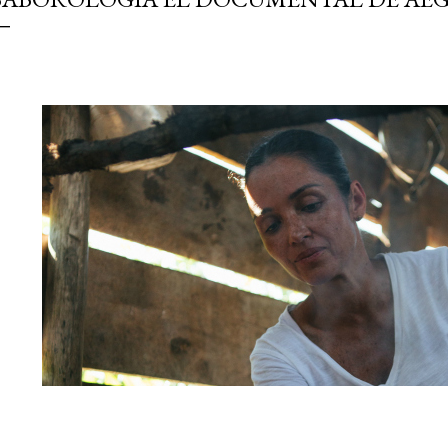
simple pero revoluciona
ingrediente tan humilde 
en un snack ligero, dora
100% natural. Es el sustit