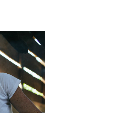
ria, transformaremos un
como la alubia de La Bañeza
do, cargado de proteína y
uto perfecto a los frutos se...