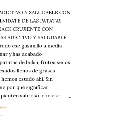
ADICTIVO Y SALUDABLE CON
LVIDATE DE LAS PATATAS
SNACK CRUJIENTE CON
MAS ADICTIVO Y SALUDABLE
rado ese gusanillo a media
enar y has acabado
 patatas de bolsa, frutos secos
esados llenos de grasas
 hemos estado ahí. Sin
ne por qué significar
 picoteo sabroso, con ese
 que tanto nos satisface.
ario
al horno van a cambiar por
....
 las legumbres. Olvídate de
mente a los guisos
G
de invierno. Con esta receta