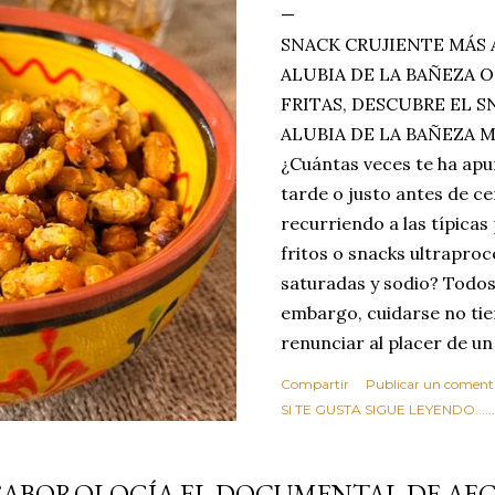
SNACK CRUJIENTE MÁS 
ALUBIA DE LA BAÑEZA O
FRITAS, DESCUBRE EL 
ALUBIA DE LA BAÑEZA 
¿Cuántas veces te ha apu
tarde o justo antes de c
recurriendo a las típicas
fritos o snacks ultraproc
saturadas y sodio? Todos
embargo, cuidarse no tie
renunciar al placer de un
toque tostado y crujiente
Compartir
Publicar un coment
Estas alubias crujientes 
SI TE GUSTA SIGUE LEYENDO........
completo tu forma de ver
asociar las alubias única
SABOROLOGÍA EL DOCUMENTAL DE AE
tradicionales y copiosos 