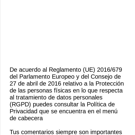
De acuerdo al Reglamento (UE) 2016/679
del Parlamento Europeo y del Consejo de
P
27 de abril de 2016 relativo a la Protección
u
de las personas físicas en lo que respecta
b
al tratamiento de datos personales
l
(RGPD) puedes consultar la Política de
i
Privacidad que se encuentra en el menú
c
de cabecera
a
r
Tus comentarios siempre son importantes
u