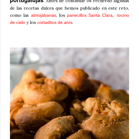
. Antes de continuar os recuerdo algunas
de las recetas dulces que hemos publicado en este reto,
como las
, los
,
almojábanas
panecillos Santa Clara
tocino
y los
.
de cielo
cortaditos de anís