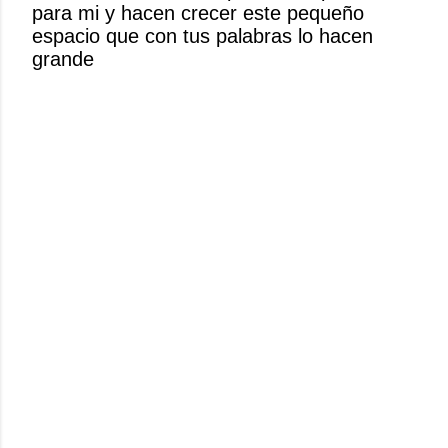
para mi y hacen crecer este pequeño
n
espacio que con tus palabras lo hacen
c
grande
o
m
e
n
t
a
r
i
o