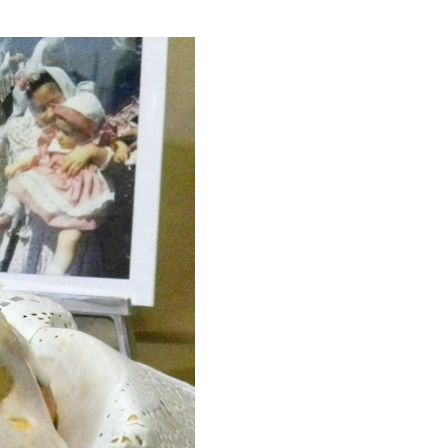
ria, transformaremos un
como la alubia de La Bañeza
do, cargado de proteína y
uto perfecto a los frutos se...