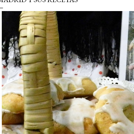
simple pero revoluciona
ingrediente tan humilde 
en un snack ligero, dora
100% natural. Es el sustit