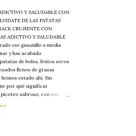
ADICTIVO Y SALUDABLE CON
LVIDATE DE LAS PATATAS
SNACK CRUJIENTE CON
MAS ADICTIVO Y SALUDABLE
rado ese gusanillo a media
enar y has acabado
 patatas de bolsa, frutos secos
esados llenos de grasas
 hemos estado ahí. Sin
ne por qué significar
 picoteo sabroso, con ese
 que tanto nos satisface.
ario
al horno van a cambiar por
....
 las legumbres. Olvídate de
mente a los guisos
de invierno. Con esta receta