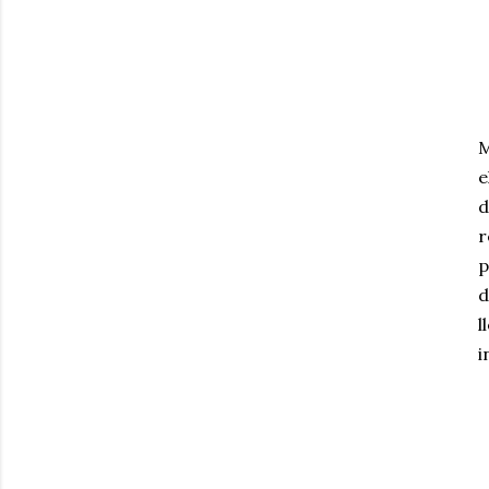
M
e
d
r
p
d
l
i