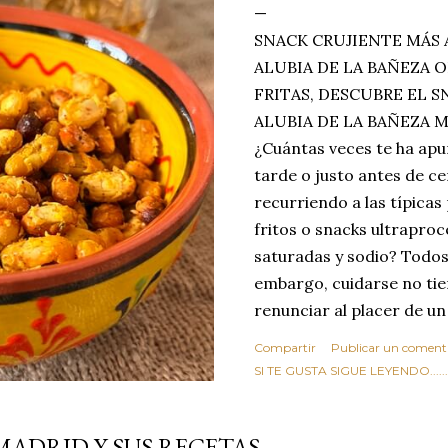
SNACK CRUJIENTE MÁS 
ALUBIA DE LA BAÑEZA O
FRITAS, DESCUBRE EL 
ALUBIA DE LA BAÑEZA 
¿Cuántas veces te ha apu
tarde o justo antes de c
recurriendo a las típicas
fritos o snacks ultraproc
saturadas y sodio? Todos
embargo, cuidarse no tie
renunciar al placer de un
toque tostado y crujiente
Compartir
Publicar un coment
Estas alubias crujientes 
SI TE GUSTA SIGUE LEYENDO........
completo tu forma de ver
asociar las alubias única
MADRID Y SUS RECETAS
tradicionales y copiosos 