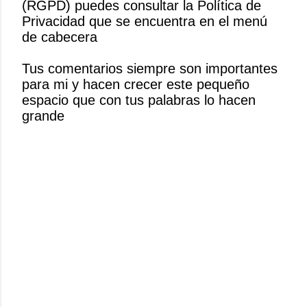
(RGPD) puedes consultar la Política de
i
Privacidad que se encuentra en el menú
c
de cabecera
a
r
Tus comentarios siempre son importantes
u
para mi y hacen crecer este pequeño
n
espacio que con tus palabras lo hacen
c
grande
o
m
e
n
t
a
r
i
o