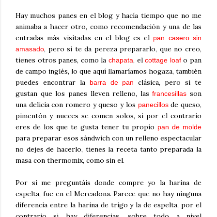
Hay muchos panes en el blog y hacía tiempo que no me
animaba a hacer otro, como recomendación y una de las
entradas más visitadas en el blog es el
pan casero sin
, pero si te da pereza prepararlo, que no creo,
amasado
tienes otros panes, como la
, el
o pan
chapata
cottage loaf
de campo inglés, lo que aquí llamaríamos hogaza, también
puedes encontrar la
clásica, pero si te
barra de pan
gustan que los panes lleven relleno, las
son
francesillas
una delicia con romero y queso y los
de queso,
panecillos
pimentón y nueces se comen solos, si por el contrario
eres de los que te gusta tener tu propio
pan de molde
para preparar esos sándwich con un relleno espectacular
no dejes de hacerlo, tienes la receta tanto preparada la
masa con thermomix, como sin el.
Por si me preguntáis donde compre yo la harina de
espelta, fue en el Mercadona. Parece que no hay ninguna
diferencia entre la harina de trigo y la de espelta, por el
contrario si hay diferencias, sobre todo a nivel