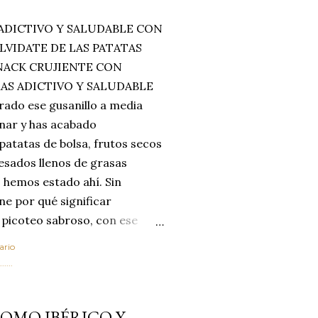
ADICTIVO Y SALUDABLE CON
LVIDATE DE LAS PATATAS
SNACK CRUJIENTE CON
MAS ADICTIVO Y SALUDABLE
rado ese gusanillo a media
enar y has acabado
 patatas de bolsa, frutos secos
esados llenos de grasas
 hemos estado ahí. Sin
ne por qué significar
 picoteo sabroso, con ese
 que tanto nos satisface.
ario
al horno van a cambiar por
....
 las legumbres. Olvídate de
mente a los guisos
LOMO IBÉRICO Y
de invierno. Con esta receta