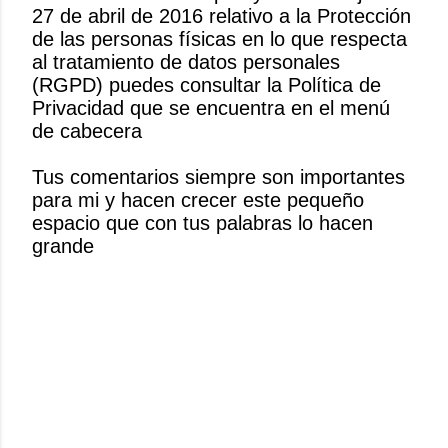
27 de abril de 2016 relativo a la Protección
u
de las personas físicas en lo que respecta
b
al tratamiento de datos personales
l
(RGPD) puedes consultar la Política de
i
Privacidad que se encuentra en el menú
c
de cabecera
a
r
Tus comentarios siempre son importantes
u
para mi y hacen crecer este pequeño
n
espacio que con tus palabras lo hacen
c
grande
o
m
e
n
t
a
r
i
o