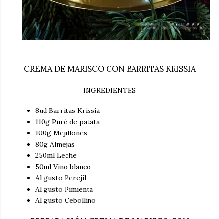
CREMA DE MARISCO CON BARRITAS KRISSIA
INGREDIENTES
8ud Barritas Krissia
110g Puré de patata
100g Mejillones
80g Almejas
250ml Leche
50ml Vino blanco
Al gusto Perejil
Al gusto Pimienta
Al gusto Cebollino