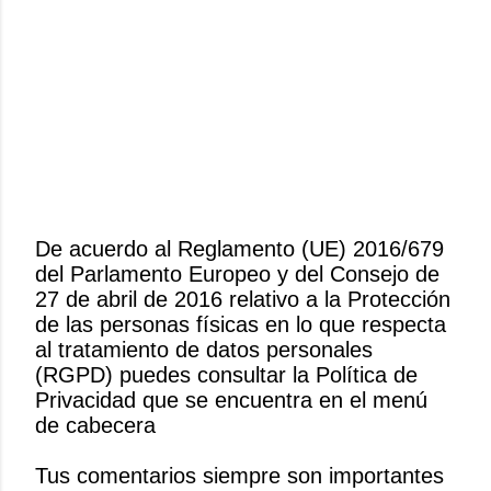
De acuerdo al Reglamento (UE) 2016/679
del Parlamento Europeo y del Consejo de
P
27 de abril de 2016 relativo a la Protección
u
de las personas físicas en lo que respecta
b
al tratamiento de datos personales
l
(RGPD) puedes consultar la Política de
i
Privacidad que se encuentra en el menú
c
de cabecera
a
r
Tus comentarios siempre son importantes
u