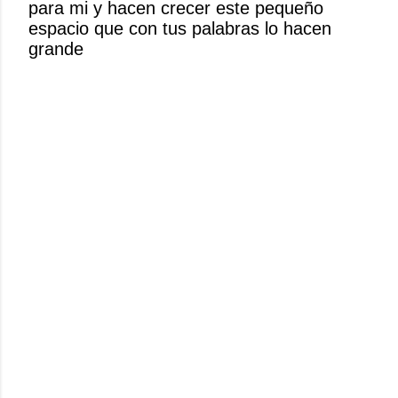
para mi y hacen crecer este pequeño
n
espacio que con tus palabras lo hacen
c
grande
o
m
e
n
t
a
r
i
o