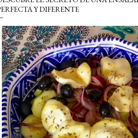
simple pero revoluciona
PERFECTA Y DIFERENTE
ingrediente tan humilde 
en un snack ligero, dora
100% natural. Es el sustit