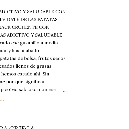
ADICTIVO Y SALUDABLE CON
LVIDATE DE LAS PATATAS
SNACK CRUJIENTE CON
MAS ADICTIVO Y SALUDABLE
rado ese gusanillo a media
enar y has acabado
 patatas de bolsa, frutos secos
esados llenos de grasas
 hemos estado ahí. Sin
ne por qué significar
 picoteo sabroso, con ese
 que tanto nos satisface.
ario
al horno van a cambiar por
....
 las legumbres. Olvídate de
mente a los guisos
DA GRIEGA
de invierno. Con esta receta