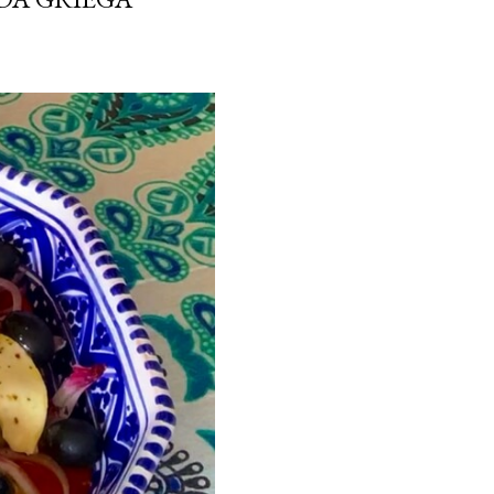
ria, transformaremos un
como la alubia de La Bañeza
do, cargado de proteína y
uto perfecto a los frutos se...