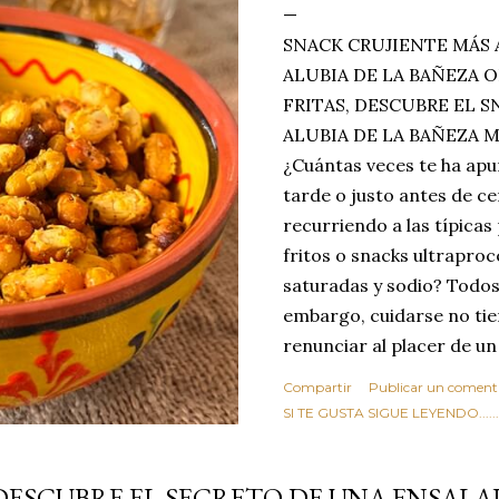
SNACK CRUJIENTE MÁS 
ALUBIA DE LA BAÑEZA O
FRITAS, DESCUBRE EL 
ALUBIA DE LA BAÑEZA 
¿Cuántas veces te ha apu
tarde o justo antes de c
recurriendo a las típicas
fritos o snacks ultraproc
saturadas y sodio? Todos
embargo, cuidarse no tie
renunciar al placer de un
toque tostado y crujiente
Compartir
Publicar un coment
Estas alubias crujientes 
SI TE GUSTA SIGUE LEYENDO........
completo tu forma de ver
asociar las alubias única
DESCUBRE EL SECRETO DE UNA ENSALA
tradicionales y copiosos 