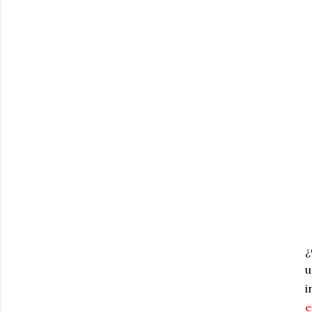
¿
u
i
e