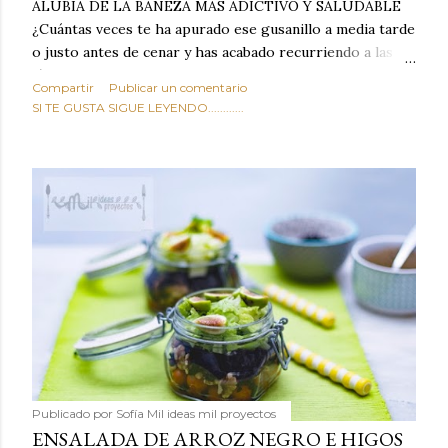
ALUBIA DE LA BAÑEZA MAS ADICTIVO Y SALUDABLE
¿Cuántas veces te ha apurado ese gusanillo a media tarde
o justo antes de cenar y has acabado recurriendo a las
típicas patatas de bolsa, frutos secos fritos o snacks
Compartir
Publicar un comentario
ultraprocesados llenos de grasas saturadas y sodio?
SI TE GUSTA SIGUE LEYENDO............
Todos hemos estado ahí. Sin embargo, cuidarse no tiene
por qué significar renunciar al placer de un picoteo
sabroso, con ese toque tostado y crujiente que tanto nos
satisface. Estas alubias crujientes al horno van a cambiar
por completo tu forma de ver las legumbres. Olvídate de
asociar las alubias únicamente a los guisos tradicionales y
copiosos de invierno. Con esta receta simple pero
revolucionaria, transformaremos un ingrediente tan
humilde como la alubia de La Bañeza en un snack ligero,
dorado, cargado de proteína y 100% natural. Es el
sustituto perfecto a los frutos se...
Publicado por
Sofía Mil ideas mil proyectos
ENSALADA DE ARROZ NEGRO E HIGOS