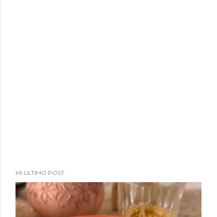
a
d
a
s
MI ULTIMO POST