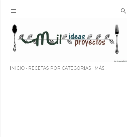
Ir al contenido principal
INICIO
RECETAS POR CATEGORIAS
MÁS…
E
n
t
r