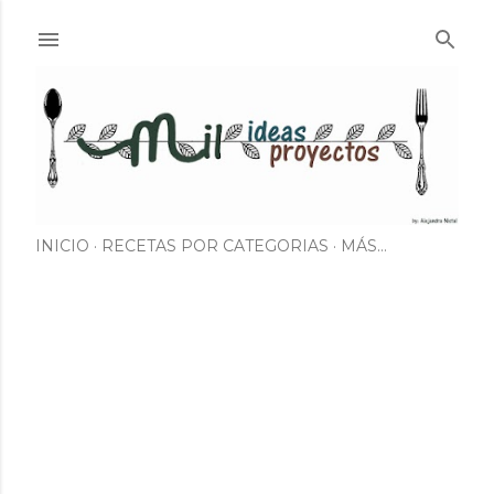
Ir al contenido principal
INICIO
RECETAS POR CATEGORIAS
MÁS…
E
n
t
r