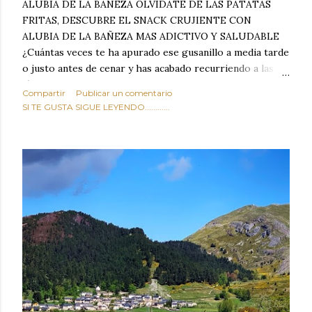
ALUBIA DE LA BAÑEZA OLVIDATE DE LAS PATATAS
FRITAS, DESCUBRE EL SNACK CRUJIENTE CON
ALUBIA DE LA BAÑEZA MAS ADICTIVO Y SALUDABLE
¿Cuántas veces te ha apurado ese gusanillo a media tarde
o justo antes de cenar y has acabado recurriendo a las
típicas patatas de bolsa, frutos secos fritos o snacks
Compartir
Publicar un comentario
ultraprocesados llenos de grasas saturadas y sodio?
SI TE GUSTA SIGUE LEYENDO............
Todos hemos estado ahí. Sin embargo, cuidarse no tiene
por qué significar renunciar al placer de un picoteo
sabroso, con ese toque tostado y crujiente que tanto nos
satisface. Estas alubias crujientes al horno van a cambiar
por completo tu forma de ver las legumbres. Olvídate de
asociar las alubias únicamente a los guisos tradicionales y
copiosos de invierno. Con esta receta simple pero
revolucionaria, transformaremos un ingrediente tan
humilde como la alubia de La Bañeza en un snack ligero,
dorado, cargado de proteína y 100% natural. Es el
sustituto perfecto a los frutos se...