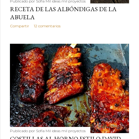
Publicado por
Sofía Mil ideas mil proyectos
RECETA DE LAS ALBÓNDIGAS DE LA
ABUELA
Compartir
12 comentarios
Publicado por
Sofía Mil ideas mil proyectos
COSTILLAS AL HORNO ESTILO DAVID