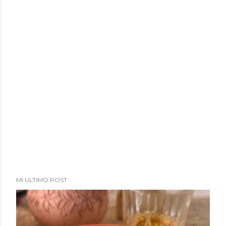
a
d
a
s
MI ULTIMO POST