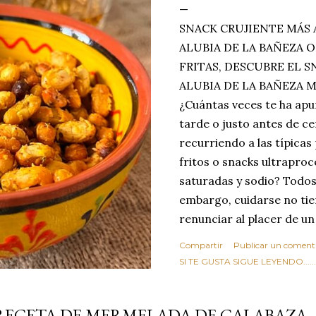
SNACK CRUJIENTE MÁS 
ALUBIA DE LA BAÑEZA O
FRITAS, DESCUBRE EL 
ALUBIA DE LA BAÑEZA 
¿Cuántas veces te ha apu
tarde o justo antes de c
recurriendo a las típicas
fritos o snacks ultraproc
saturadas y sodio? Todos
embargo, cuidarse no tie
renunciar al placer de un
toque tostado y crujiente
Compartir
Publicar un coment
Estas alubias crujientes 
SI TE GUSTA SIGUE LEYENDO........
completo tu forma de ver
asociar las alubias única
RECETA DE MERMELADA DE CALABAZA
tradicionales y copiosos 