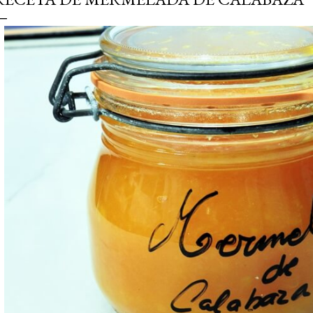
simple pero revoluciona
ingrediente tan humilde 
en un snack ligero, dora
100% natural. Es el sustit