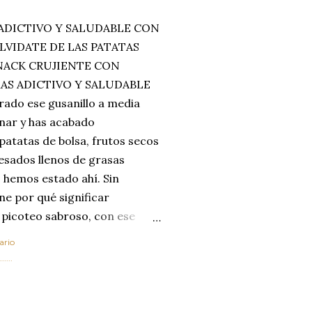
ADICTIVO Y SALUDABLE CON
LVIDATE DE LAS PATATAS
SNACK CRUJIENTE CON
MAS ADICTIVO Y SALUDABLE
rado ese gusanillo a media
enar y has acabado
 patatas de bolsa, frutos secos
esados llenos de grasas
 hemos estado ahí. Sin
ne por qué significar
 picoteo sabroso, con ese
 que tanto nos satisface.
ario
al horno van a cambiar por
....
 las legumbres. Olvídate de
mente a los guisos
de invierno. Con esta receta