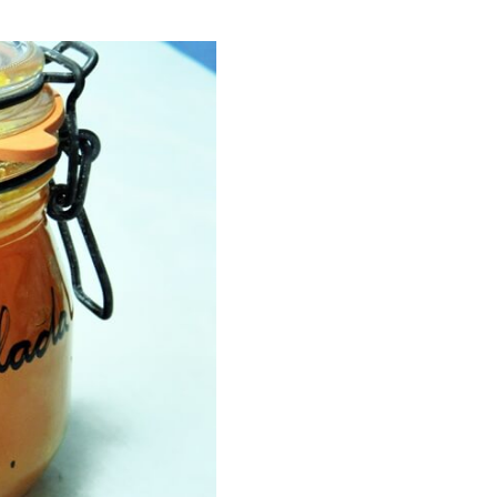
ria, transformaremos un
como la alubia de La Bañeza
do, cargado de proteína y
uto perfecto a los frutos se...