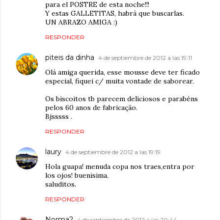
para el POSTRE de esta noche!!!
Y estas GALLETITAS, habrá que buscarlas.
UN ABRAZO AMIGA :)
RESPONDER
piteis da dinha
4 de septiembre de 2012 a las 19:11
Olá amiga querida, esse mousse deve ter ficado
especial, fiquei c/ muita vontade de saborear.
Os biscoitos tb parecem deliciosos e parabéns
pelos 60 anos de fabricação.
Bjsssss .
RESPONDER
laury
4 de septiembre de 2012 a las 19:19
Hola guapa! menuda copa nos traes,entra por
los ojos! buenisima.
saluditos.
RESPONDER
Norma2
4 de septiembre de 2012 a las 20:44