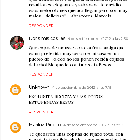
resultones, elegantes y sabrosos...te envidio
esos melocotones que aca llegan pero son muy
malos.....delicioso!!.....Abrazotes, Marcela
RESPONDER
Doris mis cosillas
4 de septiembre de 2012 a las 2:56
Que copas de mousse con esa fruta amiga que
es mi preferida, muy cerca de mi casa en un
pueblo de Toledo no los ponen recién cojidos
del arbol.Me quedo con tu receta.Besos
RESPONDER
Unknown
4 de septiembre de 2012 a las 7:15
EXQUISITA RECETA Y UAS FOTOS
ESTUPENDAS.BESOS
RESPONDER
Mariluz Piñeiro
4 de septiembre de 2012 a las 7:53
Te quedaron unas copitas de lujazo total, con
una pinta increible, ideales para compartir...Hay