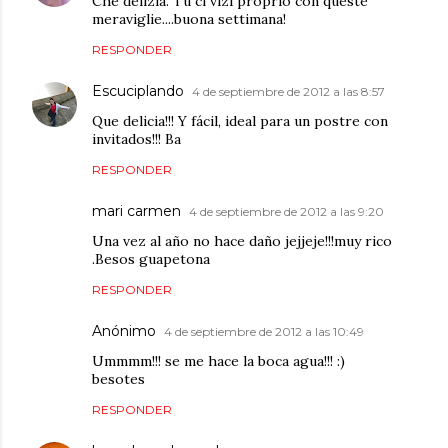
Che delizia. Tu ci vizi proprio con queste
meraviglie....buona settimana!
RESPONDER
Escuciplando
4 de septiembre de 2012 a las 8:57
Que delicia!!! Y fácil, ideal para un postre con
invitados!!! Ba
RESPONDER
mari carmen
4 de septiembre de 2012 a las 9:20
Una vez al año no hace daño jejjeje!!!muy rico
.Besos guapetona
RESPONDER
Anónimo
4 de septiembre de 2012 a las 10:49
Ummmm!!! se me hace la boca agua!!! :)
besotes
RESPONDER