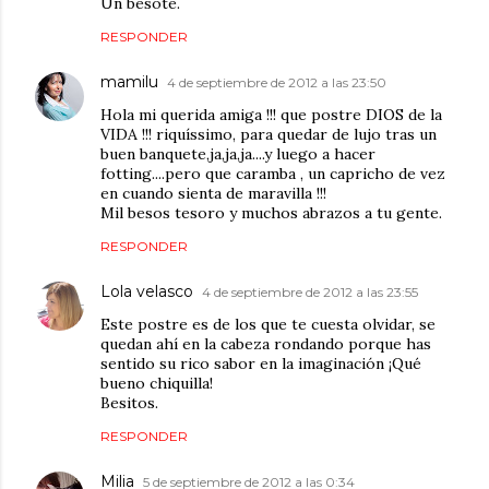
Un besote.
RESPONDER
mamilu
4 de septiembre de 2012 a las 23:50
Hola mi querida amiga !!! que postre DIOS de la
VIDA !!! riquíssimo, para quedar de lujo tras un
buen banquete,ja,ja,ja....y luego a hacer
fotting....pero que caramba , un capricho de vez
en cuando sienta de maravilla !!!
Mil besos tesoro y muchos abrazos a tu gente.
RESPONDER
Lola velasco
4 de septiembre de 2012 a las 23:55
Este postre es de los que te cuesta olvidar, se
quedan ahí en la cabeza rondando porque has
sentido su rico sabor en la imaginación ¡Qué
bueno chiquilla!
Besitos.
RESPONDER
Milia
5 de septiembre de 2012 a las 0:34