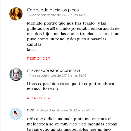
Cocinando hacia los picos
4 de septiembre de 2012 a las 14:15
Menudo postre que nos has traido!! y las
galletas coral!! cuando yo estaba embarazada de
mis dos hijos me las comia toneladas..eso si..me
puse como un tonel y despues a pasarlas
canutas!
laura
RESPONDER
mavi-saboreandoconmavi
4 de septiembre de 2012 a las 14:16
Unas copas bien ricas que te copieteo ahora
mismo!! Besos :)
RESPONDER
eva
4 de septiembre de 2012 a las 14:57
ohh que delicia menuda pinta me encanta el
melocoton se ve muy rico rico menudas copas
te has echo amiga insuperables jeje un lujo