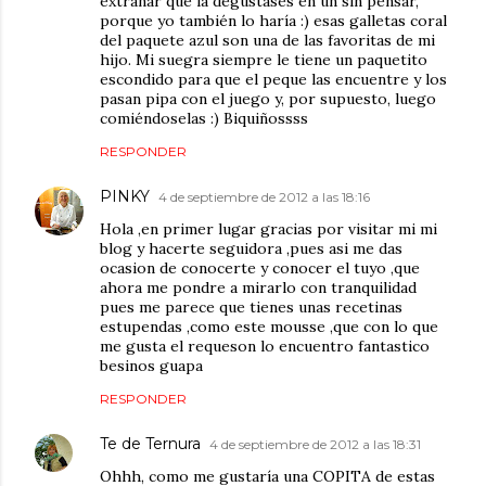
extrañar que la degustases en un sin pensar,
porque yo también lo haría :) esas galletas coral
del paquete azul son una de las favoritas de mi
hijo. Mi suegra siempre le tiene un paquetito
escondido para que el peque las encuentre y los
pasan pipa con el juego y, por supuesto, luego
comiéndoselas :) Biquiñossss
RESPONDER
PINKY
4 de septiembre de 2012 a las 18:16
Hola ,en primer lugar gracias por visitar mi mi
blog y hacerte seguidora ,pues asi me das
ocasion de conocerte y conocer el tuyo ,que
ahora me pondre a mirarlo con tranquilidad
pues me parece que tienes unas recetinas
estupendas ,como este mousse ,que con lo que
me gusta el requeson lo encuentro fantastico
besinos guapa
RESPONDER
Te de Ternura
4 de septiembre de 2012 a las 18:31
Ohhh, como me gustaría una COPITA de estas