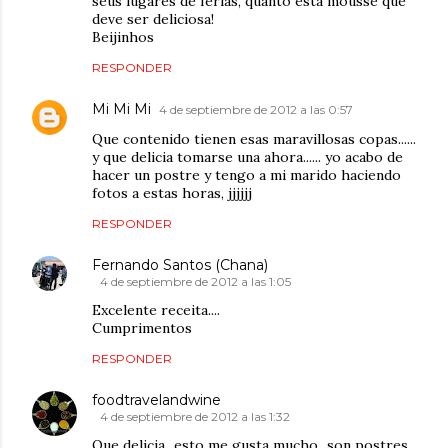
seus lugares de férias, quanto esta mousse que
deve ser deliciosa!
Beijinhos
RESPONDER
Mi Mi Mi
4 de septiembre de 2012 a las 0:57
Que contenido tienen esas maravillosas copas......
y que delicia tomarse una ahora...... yo acabo de
hacer un postre y tengo a mi marido haciendo
fotos a estas horas, jjjjjj
RESPONDER
Fernando Santos (Chana)
4 de septiembre de 2012 a las 1:05
Excelente receita....
Cumprimentos
RESPONDER
foodtravelandwine
4 de septiembre de 2012 a las 1:32
Que delicia...esto me gusta mucho...son postres