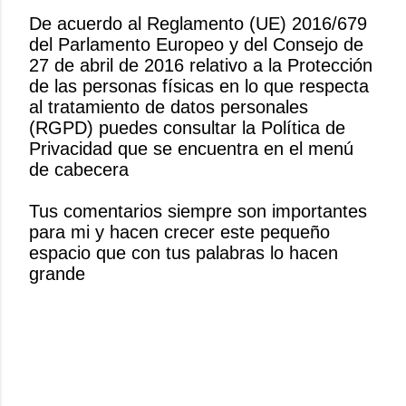
De acuerdo al Reglamento (UE) 2016/679
del Parlamento Europeo y del Consejo de
P
27 de abril de 2016 relativo a la Protección
u
de las personas físicas en lo que respecta
b
al tratamiento de datos personales
l
(RGPD) puedes consultar la Política de
i
Privacidad que se encuentra en el menú
c
de cabecera
a
r
Tus comentarios siempre son importantes
u
para mi y hacen crecer este pequeño
n
espacio que con tus palabras lo hacen
c
grande
o
m
e
n
t
a
r