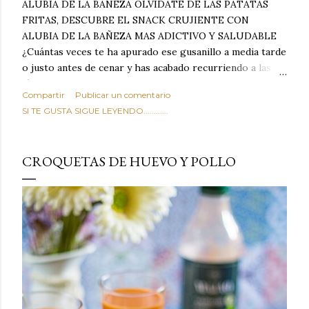
ALUBIA DE LA BAÑEZA OLVIDATE DE LAS PATATAS
FRITAS, DESCUBRE EL SNACK CRUJIENTE CON
ALUBIA DE LA BAÑEZA MAS ADICTIVO Y SALUDABLE
¿Cuántas veces te ha apurado ese gusanillo a media tarde
o justo antes de cenar y has acabado recurriendo a las
típicas patatas de bolsa, frutos secos fritos o snacks
Compartir
Publicar un comentario
ultraprocesados llenos de grasas saturadas y sodio?
SI TE GUSTA SIGUE LEYENDO............
Todos hemos estado ahí. Sin embargo, cuidarse no tiene
por qué significar renunciar al placer de un picoteo
sabroso, con ese toque tostado y crujiente que tanto nos
CROQUETAS DE HUEVO Y POLLO
satisface. Estas alubias crujientes al horno van a cambiar
por completo tu forma de ver las legumbres. Olvídate de
asociar las alubias únicamente a los guisos tradicionales y
copiosos de invierno. Con esta receta simple pero
revolucionaria, transformaremos un ingrediente tan
humilde como la alubia de La Bañeza en un snack ligero,
dorado, cargado de proteína y 100% natural. Es el
sustituto perfecto a los frutos se...