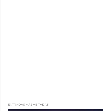
i
o
ENTRADAS MÁS VISITADAS