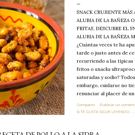
SNACK CRUJIENTE MÁS 
ALUBIA DE LA BAÑEZA O
FRITAS, DESCUBRE EL 
ALUBIA DE LA BAÑEZA 
¿Cuántas veces te ha apu
tarde o justo antes de c
recurriendo a las típicas
fritos o snacks ultraproc
saturadas y sodio? Todos
embargo, cuidarse no tie
renunciar al placer de un
toque tostado y crujiente
Compartir
Publicar un coment
Estas alubias crujientes 
SI TE GUSTA SIGUE LEYENDO........
completo tu forma de ver
asociar las alubias única
RECETA DE POLLO A LA SIDRA
tradicionales y copiosos 