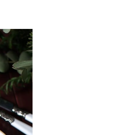
ria, transformaremos un
como la alubia de La Bañeza
do, cargado de proteína y
uto perfecto a los frutos se...