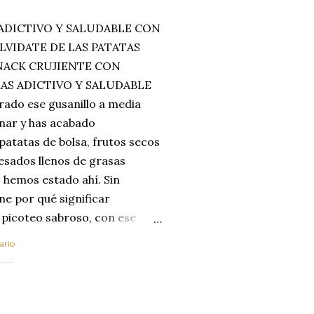
ADICTIVO Y SALUDABLE CON
LVIDATE DE LAS PATATAS
SNACK CRUJIENTE CON
MAS ADICTIVO Y SALUDABLE
rado ese gusanillo a media
enar y has acabado
 patatas de bolsa, frutos secos
esados llenos de grasas
 hemos estado ahí. Sin
ne por qué significar
 picoteo sabroso, con ese
 que tanto nos satisface.
ario
al horno van a cambiar por
....
 las legumbres. Olvídate de
mente a los guisos
de invierno. Con esta receta