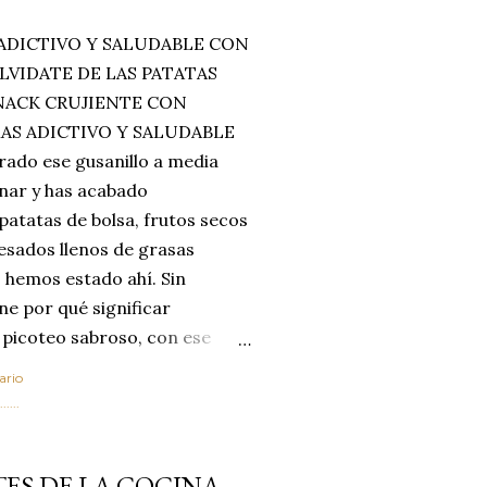
ADICTIVO Y SALUDABLE CON
LVIDATE DE LAS PATATAS
SNACK CRUJIENTE CON
MAS ADICTIVO Y SALUDABLE
rado ese gusanillo a media
enar y has acabado
 patatas de bolsa, frutos secos
esados llenos de grasas
 hemos estado ahí. Sin
ne por qué significar
 picoteo sabroso, con ese
 que tanto nos satisface.
ario
al horno van a cambiar por
....
 las legumbres. Olvídate de
mente a los guisos
ES DE LA COCINA
de invierno. Con esta receta