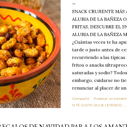
SNACK CRUJIENTE MÁS 
ALUBIA DE LA BAÑEZA O
FRITAS, DESCUBRE EL 
ALUBIA DE LA BAÑEZA 
¿Cuántas veces te ha apu
tarde o justo antes de c
recurriendo a las típicas
fritos o snacks ultraproc
saturadas y sodio? Todos
embargo, cuidarse no tie
renunciar al placer de un
toque tostado y crujiente
Compartir
Publicar un coment
Estas alubias crujientes 
SI TE GUSTA SIGUE LEYENDO........
completo tu forma de ver
asociar las alubias única
REGALOS DE NAVIDAD PARA LOS AMANT
tradicionales y copiosos 