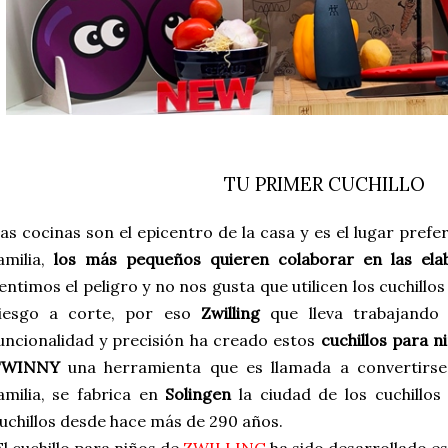
TU PRIMER CUCHILLO
as cocinas son el epicentro de la casa y es el lugar pref
amilia,
los más pequeños quieren colaborar en las ela
entimos el peligro y no nos gusta que utilicen los cuchil
iesgo a corte, por eso
Zwilling
que lleva trabajando 
uncionalidad y precisión ha creado estos
cuchillos para n
TWINNY
una herramienta que es llamada a convertirse 
amilia, se fabrica en
Solingen
la ciudad de los cuchillos
uchillos desde hace más de 290 años.
l cuchillo para niños de
ZWILLING
ha sido desarrollado es