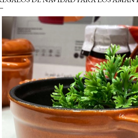
simple pero revoluciona
ingrediente tan humilde 
en un snack ligero, dora
100% natural. Es el sustit