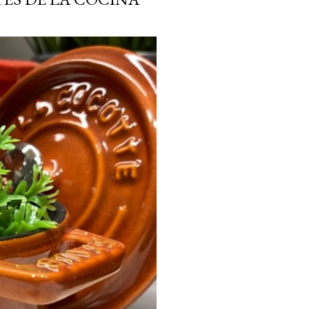
ria, transformaremos un
como la alubia de La Bañeza
do, cargado de proteína y
uto perfecto a los frutos se...