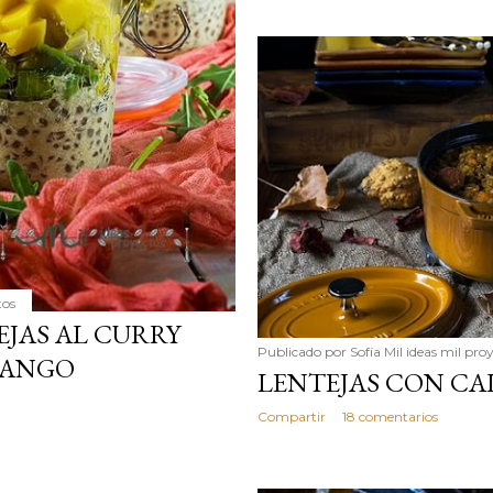
tos
EJAS AL CURRY
Publicado por
Sofía Mil ideas mil pro
MANGO
LENTEJAS CON CA
Compartir
18 comentarios