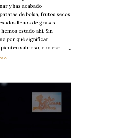
enar y has acabado
 patatas de bolsa, frutos secos
esados llenos de grasas
 hemos estado ahí. Sin
ne por qué significar
 picoteo sabroso, con ese
 que tanto nos satisface.
ario
al horno van a cambiar por
....
 las legumbres. Olvídate de
mente a los guisos
de invierno. Con esta receta
ria, transformaremos un
como la alubia de La Bañeza
do, cargado de proteína y
uto perfecto a los frutos se...