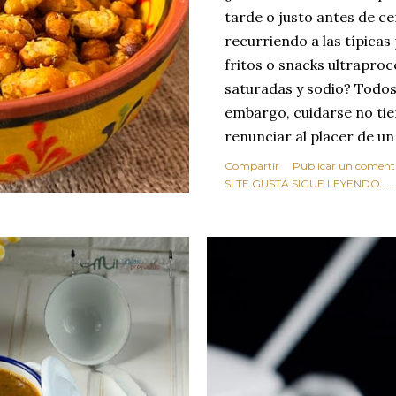
tarde o justo antes de c
recurriendo a las típicas
fritos o snacks ultraproc
saturadas y sodio? Todos
embargo, cuidarse no tie
renunciar al placer de un
toque tostado y crujiente
Compartir
Publicar un coment
Estas alubias crujientes 
SI TE GUSTA SIGUE LEYENDO........
completo tu forma de ver
asociar las alubias única
tradicionales y copiosos 
simple pero revoluciona
ingrediente tan humilde 
en un snack ligero, dora
100% natural. Es el sustit