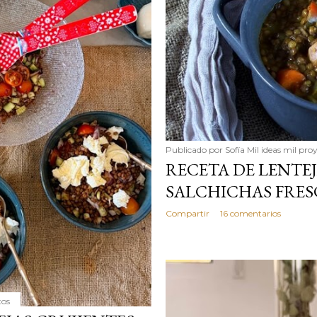
Publicado por
Sofía Mil ideas mil pro
RECETA DE LENTE
SALCHICHAS FRES
Compartir
16 comentarios
tos