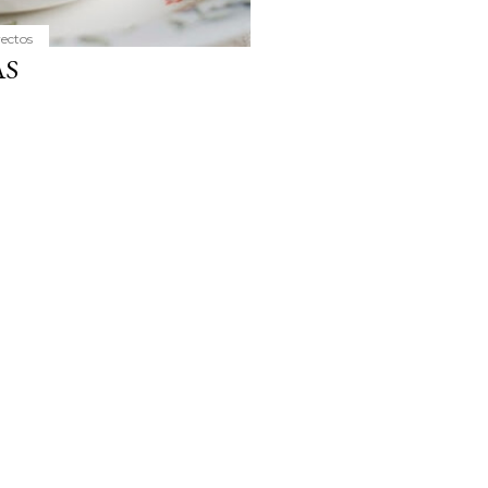
yectos
AS