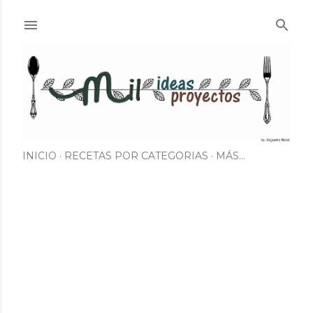
Ir al contenido principal
INICIO
RECETAS POR CATEGORIAS
MÁS…
E
n
t
r