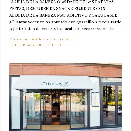
ALUBIA DE LA BAÑEZA OLVIDATE DE LAS PATATAS
FRITAS, DESCUBRE EL SNACK CRUJIENTE CON
ALUBIA DE LA BAÑEZA MAS ADICTIVO Y SALUDABLE
¿Cuántas veces te ha apurado ese gusanillo a media tarde
o justo antes de cenar y has acabado recurriendo a las
típicas patatas de bolsa, frutos secos fritos o snacks
Compartir
Publicar un comentario
ultraprocesados llenos de grasas saturadas y sodio?
SI TE GUSTA SIGUE LEYENDO............
Todos hemos estado ahí. Sin embargo, cuidarse no tiene
por qué significar renunciar al placer de un picoteo
sabroso, con ese toque tostado y crujiente que tanto nos
satisface. Estas alubias crujientes al horno van a cambiar
por completo tu forma de ver las legumbres. Olvídate de
asociar las alubias únicamente a los guisos tradicionales y
copiosos de invierno. Con esta receta simple pero
revolucionaria, transformaremos un ingrediente tan
humilde como la alubia de La Bañeza en un snack ligero,
dorado, cargado de proteína y 100% natural. Es el
sustituto perfecto a los frutos se...