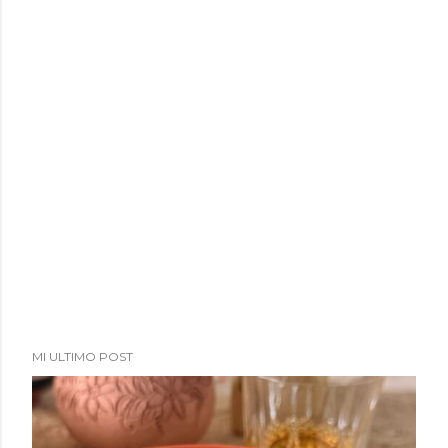
a
d
a
s
MI ULTIMO POST