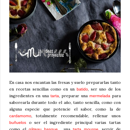
En casa nos encantan las fresas y suelo prepararlas tanto
en recetas sencillas como en un
, ser uno de los
batido
ingredientes en una
, preparar una
para
tarta
mermelada
saborearla durante todo el año, tanto sencilla, como con
alguna especie que potencie el sabor, como la de
, totalmente recomendable, rellenar unos
cardamomo
o ser el ingrediente principal varias tartas
buñuelos
como el
, una
, servir de
gâteau basque
tarta mousse