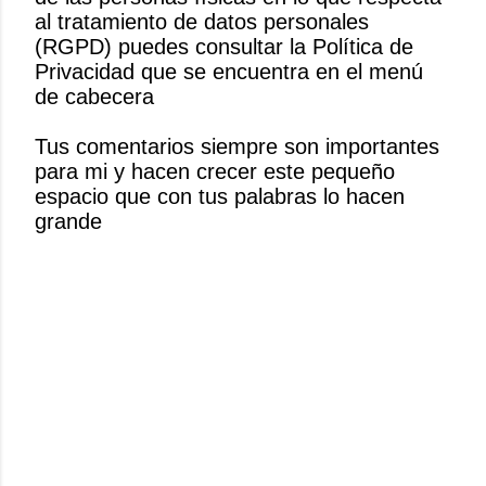
b
al tratamiento de datos personales
l
(RGPD) puedes consultar la Política de
i
Privacidad que se encuentra en el menú
c
de cabecera
a
r
Tus comentarios siempre son importantes
u
para mi y hacen crecer este pequeño
n
espacio que con tus palabras lo hacen
c
grande
o
m
e
n
t
a
r
i
o