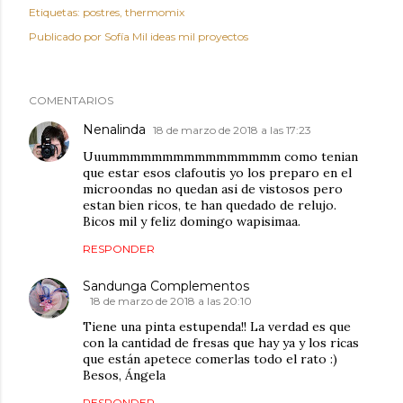
Etiquetas:
postres
thermomix
Publicado por
Sofía Mil ideas mil proyectos
COMENTARIOS
Nenalinda
18 de marzo de 2018 a las 17:23
Uuummmmmmmmmmmmmmmm como tenian
que estar esos clafoutis yo los preparo en el
microondas no quedan asi de vistosos pero
estan bien ricos, te han quedado de relujo.
Bicos mil y feliz domingo wapisimaa.
RESPONDER
Sandunga Complementos
18 de marzo de 2018 a las 20:10
Tiene una pinta estupenda!! La verdad es que
con la cantidad de fresas que hay ya y los ricas
que están apetece comerlas todo el rato :)
Besos, Ángela
RESPONDER