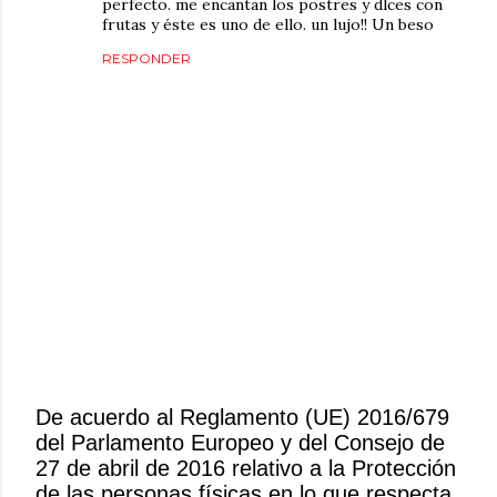
perfecto. me encantan los postres y dlces con
frutas y éste es uno de ello. un lujo!! Un beso
RESPONDER
De acuerdo al Reglamento (UE) 2016/679
del Parlamento Europeo y del Consejo de
P
27 de abril de 2016 relativo a la Protección
u
de las personas físicas en lo que respecta