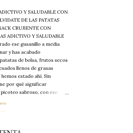
ADICTIVO Y SALUDABLE CON
LVIDATE DE LAS PATATAS
SNACK CRUJIENTE CON
MAS ADICTIVO Y SALUDABLE
rado ese gusanillo a media
enar y has acabado
 patatas de bolsa, frutos secos
esados llenos de grasas
 hemos estado ahí. Sin
ne por qué significar
 picoteo sabroso, con ese
 que tanto nos satisface.
ario
al horno van a cambiar por
....
 las legumbres. Olvídate de
mente a los guisos
NTENTA
de invierno. Con esta receta