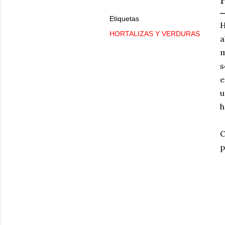
Etiquetas
H
HORTALIZAS Y VERDURAS
a
m
s
e
u
h
C
p