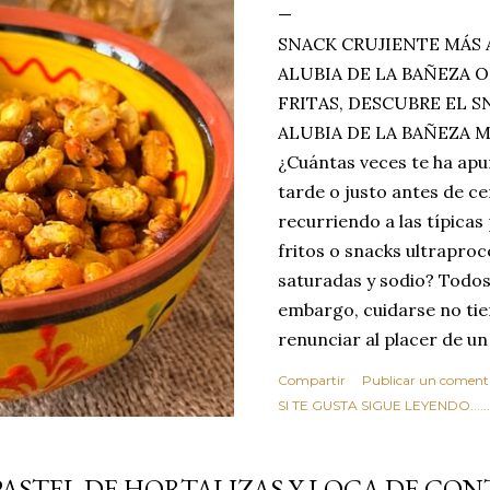
SNACK CRUJIENTE MÁS 
ALUBIA DE LA BAÑEZA O
FRITAS, DESCUBRE EL 
ALUBIA DE LA BAÑEZA 
¿Cuántas veces te ha apu
tarde o justo antes de c
recurriendo a las típicas
fritos o snacks ultraproc
saturadas y sodio? Todos
embargo, cuidarse no tie
renunciar al placer de un
toque tostado y crujiente
Compartir
Publicar un coment
Estas alubias crujientes 
SI TE GUSTA SIGUE LEYENDO........
completo tu forma de ver
asociar las alubias única
PASTEL DE HORTALIZAS Y LOCA DE CO
tradicionales y copiosos 