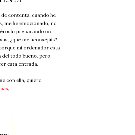
ria, transformaremos un
a de contenta, cuando he
como la alubia de La Bañeza
es, me he emocionado, no
do, cargado de proteína y
céroslo preparando un
uto perfecto a los frutos se...
sas, ¿que me aconsejáis?,
 porque mi ordenador esta
a del todo bueno, pero
er esta entrada.
e con ella, quiero
cias
,