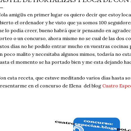
simple pero revoluciona
ola amig@s en primer lugar os quiero decir que estoy loc
ingrediente tan humilde 
bierto el ordenador y he visto que ya somos 100 seguidor
en un snack ligero, dora
e lo podía creer, bueno habrá que ir pensando en agrade
100% natural. Es el sustit
orteo o un concurso, ahora mismo no se cual de las dos co
stos días no he podido entrar mucho en vuestras cocinas
n poco malito y necesitaba algunos mimos, todavía no est
asta el momento se ha portado bien y me esta dejando hac
on esta receta, que estuve meditando varios días hasta soñ
resentarme en el concurso de Elena del blog
Cuatro Espe