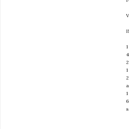
V
I
1
4
2
1
2
a
1
6
s