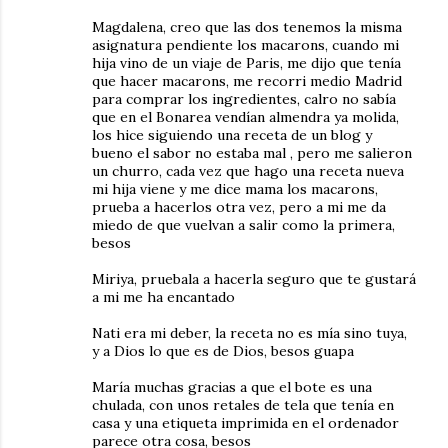
Magdalena, creo que las dos tenemos la misma
asignatura pendiente los macarons, cuando mi
hija vino de un viaje de Paris, me dijo que tenía
que hacer macarons, me recorri medio Madrid
para comprar los ingredientes, calro no sabía
que en el Bonarea vendían almendra ya molida,
los hice siguiendo una receta de un blog y
bueno el sabor no estaba mal , pero me salieron
un churro, cada vez que hago una receta nueva
mi hija viene y me dice mama los macarons,
prueba a hacerlos otra vez, pero a mi me da
miedo de que vuelvan a salir como la primera,
besos
Miriya, pruebala a hacerla seguro que te gustará
a mi me ha encantado
Nati era mi deber, la receta no es mía sino tuya,
y a Dios lo que es de Dios, besos guapa
María muchas gracias a que el bote es una
chulada, con unos retales de tela que tenía en
casa y una etiqueta imprimida en el ordenador
parece otra cosa, besos