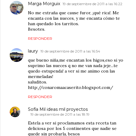
Marga Morguix
19 de septiembre de 2011 a las 16:22
No me extraña que cause furor, ¡qué rica!. Me
encanta con las nueces, y me encanta cómo te
han quedado los tarritos.
Besotes.
RESPONDER
laury
19 de septiembre de 2011 a las 16:54
que bueno niña,me encantan los higos,eso si yo
suprimo las nueces q no me van nada jeje...te
quedo estupenda! a ver si me animo con las
mermeladas!
saluditos.
http://conaromaacaserito.blogspot.com/
RESPONDER
Sofía Mil ideas mil proyectos
19 de septiembre de 2011 a las 18:19
Estela a ver si proclamamos esta receta tan
deliciosa por los 5 continentes que nadie se
quede sin probarla, besos