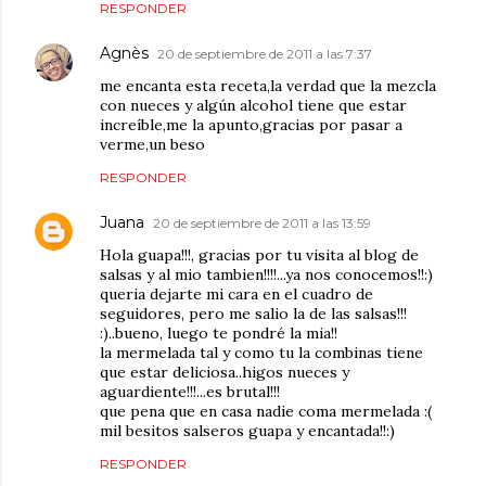
RESPONDER
Agnès
20 de septiembre de 2011 a las 7:37
me encanta esta receta,la verdad que la mezcla
con nueces y algún alcohol tiene que estar
increíble,me la apunto,gracias por pasar a
verme,un beso
RESPONDER
Juana
20 de septiembre de 2011 a las 13:59
Hola guapa!!!, gracias por tu visita al blog de
salsas y al mio tambien!!!!...ya nos conocemos!!:)
queria dejarte mi cara en el cuadro de
seguidores, pero me salio la de las salsas!!!
:)..bueno, luego te pondré la mia!!
la mermelada tal y como tu la combinas tiene
que estar deliciosa..higos nueces y
aguardiente!!!...es brutal!!!
que pena que en casa nadie coma mermelada :(
mil besitos salseros guapa y encantada!!:)
RESPONDER