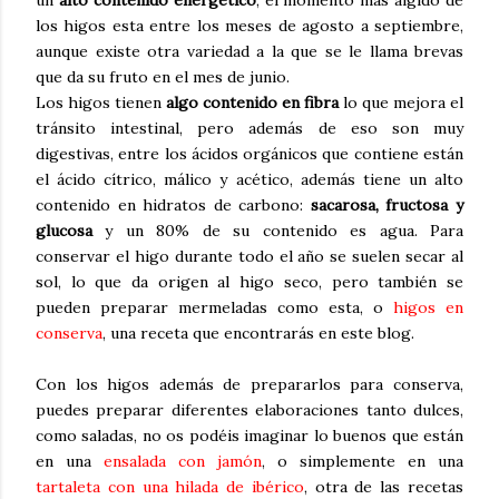
un
alto contenido energético
, el momento más álgido de
los higos esta entre los meses de agosto a septiembre,
aunque existe otra variedad a la que se le llama brevas
que da su fruto en el mes de junio.
Los higos tienen
algo contenido en fibra
lo que mejora el
tránsito intestinal, pero además de eso son muy
digestivas, entre los ácidos orgánicos que contiene están
el ácido cítrico, málico y acético, además tiene un alto
contenido en hidratos de carbono:
sacarosa, fructosa y
glucosa
y un 80% de su contenido es agua. Para
conservar el higo durante todo el año se suelen secar al
sol, lo que da origen al higo seco, pero también se
pueden preparar mermeladas como esta, o
higos en
conserva
, una receta que encontrarás en este blog.
Con los higos además de prepararlos para conserva,
puedes preparar diferentes elaboraciones tanto dulces,
como saladas, no os podéis imaginar lo buenos que están
en una
ensalada con jamón
, o simplemente en una
tartaleta con una hilada de ibérico
, otra de las recetas