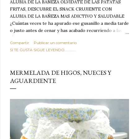
ALUBIA DE LA BAÑEZA OLVIDATE DE LAS PATATAS
FRITAS, DESCUBRE EL SNACK CRUJIENTE CON
ALUBIA DE LA BAÑEZA MAS ADICTIVO Y SALUDABLE
¿Cuántas veces te ha apurado ese gusanillo a media tarde
o justo antes de cenar y has acabado recurriendo a las
típicas patatas de bolsa, frutos secos fritos o snacks
Compartir
Publicar un comentario
ultraprocesados llenos de grasas saturadas y sodio?
SI TE GUSTA SIGUE LEYENDO............
Todos hemos estado ahí. Sin embargo, cuidarse no tiene
por qué significar renunciar al placer de un picoteo
sabroso, con ese toque tostado y crujiente que tanto nos
MERMELADA DE HIGOS, NUECES Y
satisface. Estas alubias crujientes al horno van a cambiar
AGUARDIENTE
por completo tu forma de ver las legumbres. Olvídate de
asociar las alubias únicamente a los guisos tradicionales y
copiosos de invierno. Con esta receta simple pero
revolucionaria, transformaremos un ingrediente tan
humilde como la alubia de La Bañeza en un snack ligero,
dorado, cargado de proteína y 100% natural. Es el
sustituto perfecto a los frutos se...