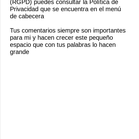
(RGPD) puedes consultar la Política de
i
Privacidad que se encuentra en el menú
c
de cabecera
a
r
Tus comentarios siempre son importantes
u
para mi y hacen crecer este pequeño
n
espacio que con tus palabras lo hacen
c
grande
o
m
e
n
t
a
r
i
o