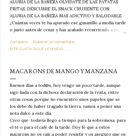
ALUBIA DE LA BAÑEZA OLVIDATE DE LAS PATATAS
FRITAS, DESCUBRE EL SNACK CRUJIENTE CON
ALUBIA DE LA BAÑEZA MAS ADICTIVO Y SALUDABLE
¿Cuántas veces te ha apurado ese gusanillo a media tarde
o justo antes de cenar y has acabado recurriendo a las
típicas patatas de bolsa, frutos secos fritos o snacks
Compartir
Publicar un comentario
ultraprocesados llenos de grasas saturadas y sodio?
SI TE GUSTA SIGUE LEYENDO............
Todos hemos estado ahí. Sin embargo, cuidarse no tiene
por qué significar renunciar al placer de un picoteo
sabroso, con ese toque tostado y crujiente que tanto nos
MACARONS DE MANGO Y MANZANA
satisface. Estas alubias crujientes al horno van a cambiar
por completo tu forma de ver las legumbres. Olvídate de
Buenos días a tod@s, hoy vengo un poco tarde, aunque
asociar las alubias únicamente a los guisos tradicionales y
sigo liada con la dichosa declaración de la renta, entre
copiosos de invierno. Con esta receta simple pero
otras cosas porque no encuentro unos papeles que se
revolucionaria, transformaremos un ingrediente tan
los debe de haber tragado la tierra, vamos a poner una
humilde como la alubia de La Bañeza en un snack ligero,
nota dulce a este día.
dorado, cargado de proteína y 100% natural. Es el
Creo que todavía llego a tiempo para la sobremesa, para
sustituto perfecto a los frutos se...
el té o para el café de la tarde. Doy fé que a estos
macarons no os vais a poder resistir y os aseguro que os