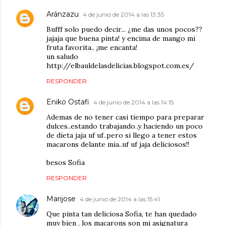
Aránzazu
4 de junio de 2014 a las 13:35
Bufff solo puedo decir... ¿me das unos pocos??
jajaja que buena pinta! y encima de mango mi
fruta favorita.. ¡me encanta!
un saludo
http://elbauldelasdelicias.blogspot.com.es/
RESPONDER
Eniko Ostafi
4 de junio de 2014 a las 14:15
Ademas de no tener casi tiempo para preparar
dulces..estando trabajando..y haciendo un poco
de dieta jaja uf uf..pero si llego a tener estos
macarons delante mia..uf uf jaja deliciosos!!
besos Sofia
RESPONDER
Marijose
4 de junio de 2014 a las 15:41
Que pinta tan deliciosa Sofia, te han quedado
muy bien , los macarons son mi asignatura