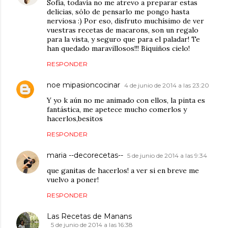
Sofía, todavía no me atrevo a preparar estas
delicias, sólo de pensarlo me pongo hasta
nerviosa :) Por eso, disfruto muchísimo de ver
vuestras recetas de macarons, son un regalo
para la vista, y seguro que para el paladar! Te
han quedado maravillosos!!! Biquiños cielo!
RESPONDER
noe mipasioncocinar
4 de junio de 2014 a las 23:20
Y yo k aún no me animado con ellos, la pinta es
fantástica, me apetece mucho comerlos y
hacerlos,besitos
RESPONDER
maria --decorecetas--
5 de junio de 2014 a las 9:34
que ganitas de hacerlos! a ver si en breve me
vuelvo a poner!
RESPONDER
Las Recetas de Manans
5 de junio de 2014 a las 16:38