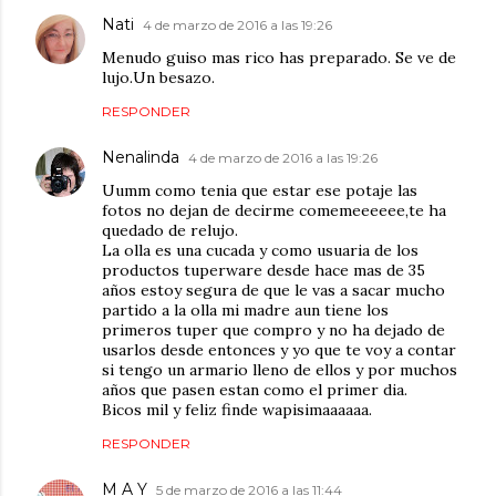
Nati
4 de marzo de 2016 a las 19:26
Menudo guiso mas rico has preparado. Se ve de
lujo.Un besazo.
RESPONDER
Nenalinda
4 de marzo de 2016 a las 19:26
Uumm como tenia que estar ese potaje las
fotos no dejan de decirme comemeeeeee,te ha
quedado de relujo.
La olla es una cucada y como usuaria de los
productos tuperware desde hace mas de 35
años estoy segura de que le vas a sacar mucho
partido a la olla mi madre aun tiene los
primeros tuper que compro y no ha dejado de
usarlos desde entonces y yo que te voy a contar
si tengo un armario lleno de ellos y por muchos
años que pasen estan como el primer dia.
Bicos mil y feliz finde wapisimaaaaaa.
RESPONDER
M A Y
5 de marzo de 2016 a las 11:44