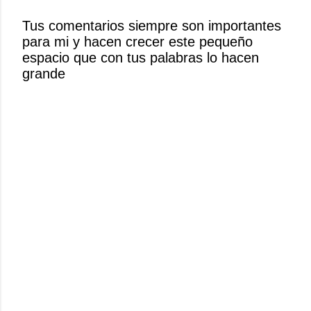
r
Tus comentarios siempre son importantes
u
para mi y hacen crecer este pequeño
n
espacio que con tus palabras lo hacen
c
grande
o
m
e
n
t
a
r
i
o