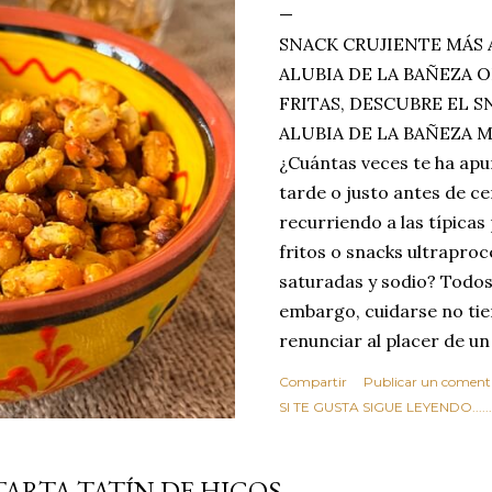
SNACK CRUJIENTE MÁS 
ALUBIA DE LA BAÑEZA O
FRITAS, DESCUBRE EL 
ALUBIA DE LA BAÑEZA 
¿Cuántas veces te ha apu
tarde o justo antes de c
recurriendo a las típicas
fritos o snacks ultraproc
saturadas y sodio? Todos
embargo, cuidarse no tie
renunciar al placer de un
toque tostado y crujiente
Compartir
Publicar un coment
Estas alubias crujientes 
SI TE GUSTA SIGUE LEYENDO........
completo tu forma de ver
asociar las alubias única
TARTA TATÍN DE HIGOS
tradicionales y copiosos 