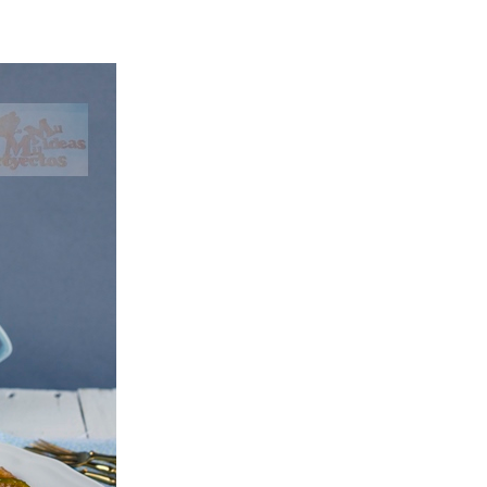
ria, transformaremos un
como la alubia de La Bañeza
do, cargado de proteína y
uto perfecto a los frutos se...