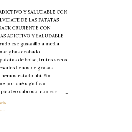
ADICTIVO Y SALUDABLE CON
LVIDATE DE LAS PATATAS
SNACK CRUJIENTE CON
MAS ADICTIVO Y SALUDABLE
rado ese gusanillo a media
enar y has acabado
 patatas de bolsa, frutos secos
esados llenos de grasas
 hemos estado ahí. Sin
ne por qué significar
 picoteo sabroso, con ese
 que tanto nos satisface.
ario
al horno van a cambiar por
....
 las legumbres. Olvídate de
mente a los guisos
de invierno. Con esta receta