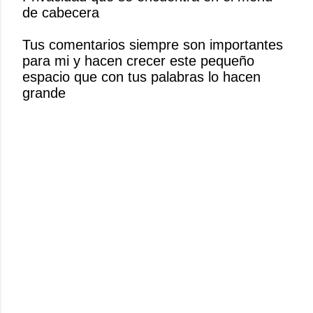
de cabecera
a
r
Tus comentarios siempre son importantes
u
para mi y hacen crecer este pequeño
n
espacio que con tus palabras lo hacen
c
grande
o
m
e
n
t
a
r
i
o