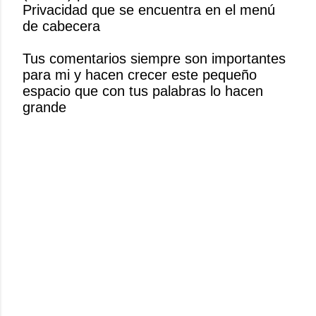
Privacidad que se encuentra en el menú
c
de cabecera
a
r
Tus comentarios siempre son importantes
u
para mi y hacen crecer este pequeño
n
espacio que con tus palabras lo hacen
c
grande
o
m
e
n
t
a
r
i
o