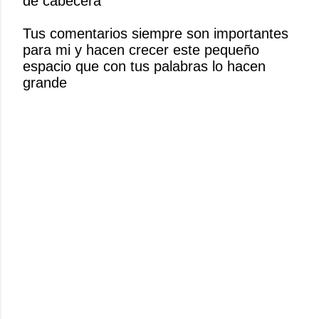
de cabecera
a
r
Tus comentarios siempre son importantes
u
para mi y hacen crecer este pequeño
n
espacio que con tus palabras lo hacen
c
grande
o
m
e
n
t
a
r
i
o