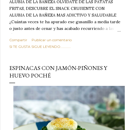
ALUBIA DE LA BAÑEZA OLVIDATE DE LAS PATATAS
FRITAS, DESCUBRE EL SNACK CRUJIENTE CON
ALUBIA DE LA BAÑEZA MAS ADICTIVO Y SALUDABLE
¿Cuántas veces te ha apurado ese gusanillo a media tarde
o justo antes de cenar y has acabado recurriendo a las
típicas patatas de bolsa, frutos secos fritos o snacks
Compartir
Publicar un comentario
ultraprocesados llenos de grasas saturadas y sodio?
SI TE GUSTA SIGUE LEYENDO............
Todos hemos estado ahí. Sin embargo, cuidarse no tiene
por qué significar renunciar al placer de un picoteo
sabroso, con ese toque tostado y crujiente que tanto nos
ESPINACAS CON JAMÓN-PIÑONES Y
satisface. Estas alubias crujientes al horno van a cambiar
HUEVO POCHÉ
por completo tu forma de ver las legumbres. Olvídate de
asociar las alubias únicamente a los guisos tradicionales y
copiosos de invierno. Con esta receta simple pero
revolucionaria, transformaremos un ingrediente tan
humilde como la alubia de La Bañeza en un snack ligero,
dorado, cargado de proteína y 100% natural. Es el
sustituto perfecto a los frutos se...