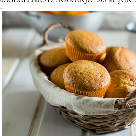
simple pero revoluciona
ingrediente tan humilde 
en un snack ligero, dora
100% natural. Es el sustit