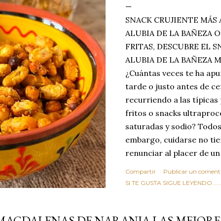
SNACK CRUJIENTE MÁS 
ALUBIA DE LA BAÑEZA O
FRITAS, DESCUBRE EL 
ALUBIA DE LA BAÑEZA 
¿Cuántas veces te ha apu
tarde o justo antes de c
recurriendo a las típicas
fritos o snacks ultraproc
saturadas y sodio? Todos
embargo, cuidarse no tie
renunciar al placer de un
toque tostado y crujiente
Compartir
Publicar un coment
Estas alubias crujientes 
SI TE GUSTA SIGUE LEYENDO........
completo tu forma de ver
asociar las alubias única
MAGDALENAS DE NARANJA LAS MEJOR
tradicionales y copiosos 