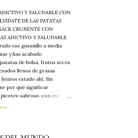
ADICTIVO Y SALUDABLE CON
LVIDATE DE LAS PATATAS
SNACK CRUJIENTE CON
MAS ADICTIVO Y SALUDABLE
rado ese gusanillo a media
enar y has acabado
 patatas de bolsa, frutos secos
esados llenos de grasas
 hemos estado ahí. Sin
ne por qué significar
 picoteo sabroso, con ese
 que tanto nos satisface.
ario
al horno van a cambiar por
....
 las legumbres. Olvídate de
mente a los guisos
ES DEL MUNDO
de invierno. Con esta receta