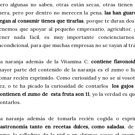
ero algunas no saben, otras están secas, otras tienen
uera, pero por dentro no merecen la pena,
las han gua
legan al consumir tienes que tirarlas
, porque te duran dos
enemos que apoyar al pequeño empresario, agricultor, 
ener nada fácil, es muy importante concienciarno
ncondicional, para que muchas empresas no se vayan al tra
a naranja además de la Vitamina C,
contiene flavonoid
ayor parte del contenido de la naranja es el zumo o l
omar recién exprimido. Como curiosidad y no se si vosot
ez, o te ha picado la curiosidad de contarlos
los gajos
ontienen el zumo de esta fruta son 11
, yo la verdad es 
ontarlos.
a naranja además de tomarla recién cogida o expr
astronomía tanto en recetas dulces, como saladas
, de
umo, la ralladura de la piel y en algunos casos el aroma