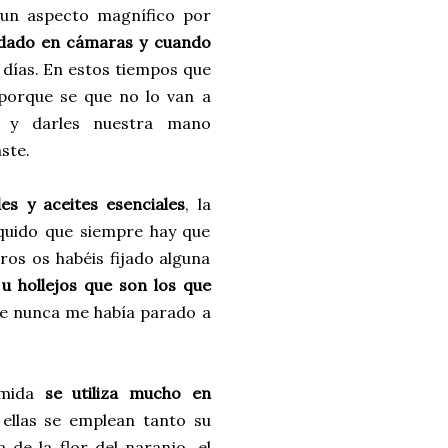
 un aspecto magnífico por
rdado en cámaras y cuando
 días. En estos tiempos que
porque se que no lo van a
s y darles nuestra mano
ste.
es y aceites esenciales
, la
íquido que siempre hay que
ros os habéis fijado alguna
 u hollejos que son los que
que nunca me había parado a
imida
se utiliza mucho en
 ellas se emplean tanto su
 de la flor del naranjo, el