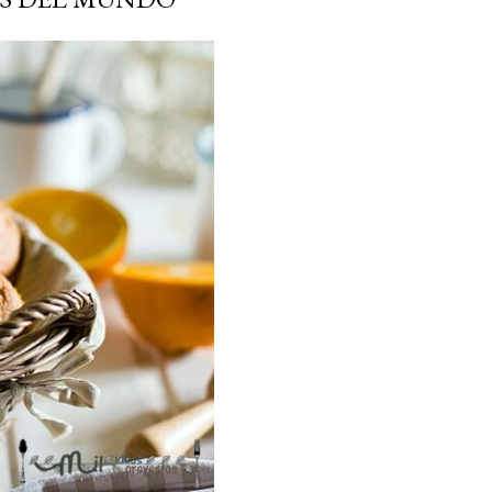
ria, transformaremos un
como la alubia de La Bañeza
do, cargado de proteína y
uto perfecto a los frutos se...