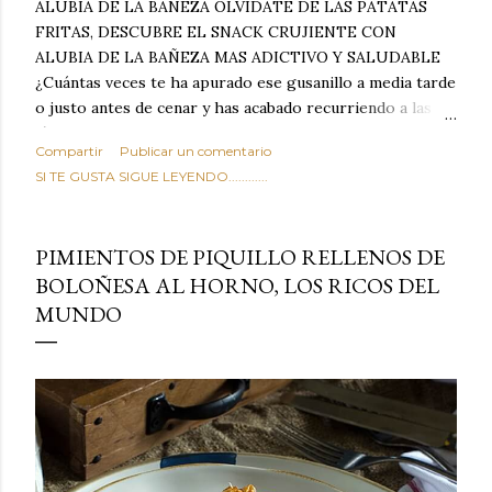
ALUBIA DE LA BAÑEZA OLVIDATE DE LAS PATATAS
FRITAS, DESCUBRE EL SNACK CRUJIENTE CON
ALUBIA DE LA BAÑEZA MAS ADICTIVO Y SALUDABLE
¿Cuántas veces te ha apurado ese gusanillo a media tarde
o justo antes de cenar y has acabado recurriendo a las
típicas patatas de bolsa, frutos secos fritos o snacks
Compartir
Publicar un comentario
ultraprocesados llenos de grasas saturadas y sodio?
SI TE GUSTA SIGUE LEYENDO............
Todos hemos estado ahí. Sin embargo, cuidarse no tiene
por qué significar renunciar al placer de un picoteo
sabroso, con ese toque tostado y crujiente que tanto nos
PIMIENTOS DE PIQUILLO RELLENOS DE
satisface. Estas alubias crujientes al horno van a cambiar
BOLOÑESA AL HORNO, LOS RICOS DEL
por completo tu forma de ver las legumbres. Olvídate de
MUNDO
asociar las alubias únicamente a los guisos tradicionales y
copiosos de invierno. Con esta receta simple pero
revolucionaria, transformaremos un ingrediente tan
humilde como la alubia de La Bañeza en un snack ligero,
dorado, cargado de proteína y 100% natural. Es el
sustituto perfecto a los frutos se...