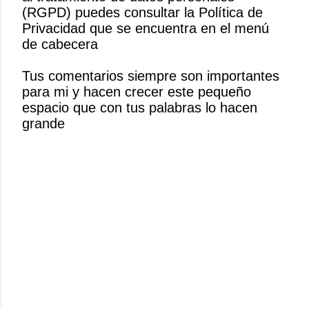
(RGPD) puedes consultar la Política de
i
Privacidad que se encuentra en el menú
c
de cabecera
a
r
Tus comentarios siempre son importantes
u
para mi y hacen crecer este pequeño
n
espacio que con tus palabras lo hacen
c
grande
o
m
e
n
t
a
r
i
o