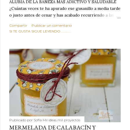
ALUBIA DE LA BAÑEZA MAS ADICTIVO Y SALUDABLE
¿Cuántas veces te ha apurado ese gusanillo a media tarde
o justo antes de cenar y has acabado recurriendo a las
típicas patatas de bolsa, frutos secos fritos o snacks
Compartir
Publicar un comentario
ultraprocesados llenos de grasas saturadas y sodio?
SI TE GUSTA SIGUE LEYENDO............
Todos hemos estado ahí. Sin embargo, cuidarse no tiene
por qué significar renunciar al placer de un picoteo
sabroso, con ese toque tostado y crujiente que tanto nos
satisface. Estas alubias crujientes al horno van a cambiar
por completo tu forma de ver las legumbres. Olvídate de
asociar las alubias únicamente a los guisos tradicionales y
copiosos de invierno. Con esta receta simple pero
revolucionaria, transformaremos un ingrediente tan
humilde como la alubia de La Bañeza en un snack ligero,
dorado, cargado de proteína y 100% natural. Es el
sustituto perfecto a los frutos se...
Publicado por
Sofía Mil ideas mil proyectos
MERMELADA DE CALABACÍN Y