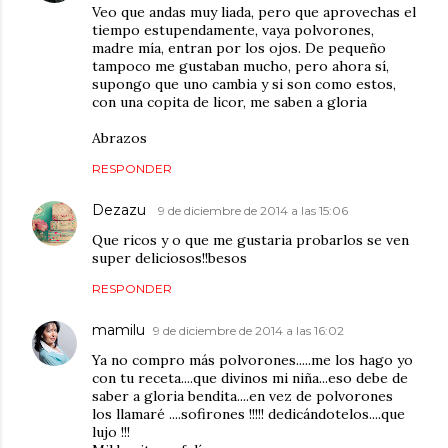
Veo que andas muy liada, pero que aprovechas el
tiempo estupendamente, vaya polvorones,
madre mía, entran por los ojos. De pequeño
tampoco me gustaban mucho, pero ahora sí,
supongo que uno cambia y si son como estos,
con una copita de licor, me saben a gloria
Abrazos
RESPONDER
Dezazu
9 de diciembre de 2014 a las 15:06
Que ricos y o que me gustaria probarlos se ven
super deliciosos!!besos
RESPONDER
mamilu
9 de diciembre de 2014 a las 16:02
Ya no compro más polvorones.....me los hago yo
con tu receta....que divinos mi niña...eso debe de
saber a gloria bendita....en vez de polvorones
los llamaré ....sofirones !!!!! dedicándotelos....que
lujo !!!