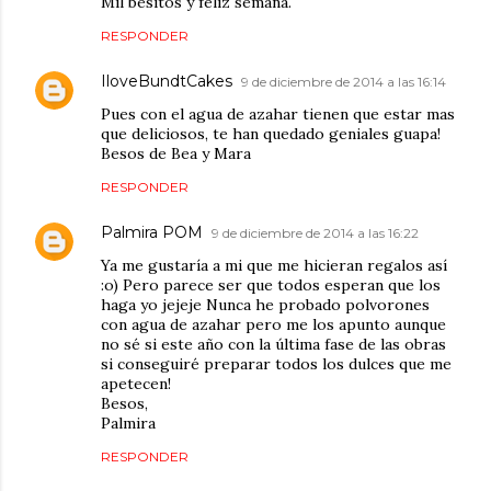
Mil besitos y felíz semana.
RESPONDER
IloveBundtCakes
9 de diciembre de 2014 a las 16:14
Pues con el agua de azahar tienen que estar mas
que deliciosos, te han quedado geniales guapa!
Besos de Bea y Mara
RESPONDER
Palmira POM
9 de diciembre de 2014 a las 16:22
Ya me gustaría a mi que me hicieran regalos así
:o) Pero parece ser que todos esperan que los
haga yo jejeje Nunca he probado polvorones
con agua de azahar pero me los apunto aunque
no sé si este año con la última fase de las obras
si conseguiré preparar todos los dulces que me
apetecen!
Besos,
Palmira
RESPONDER