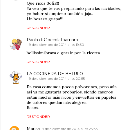
Que ricos Sofia!!!
Ya veo que te vas preparando para las navidades,
yo haber si empiezo también, jaja..
Un besazo guapa!!!
RESPONDER
Paola di Cioccolatoamaro
9 de diciembre de 2014 a las 19:50
bellissimi,brava e grazie per la ricetta
RESPONDER
LA COCINERA DE BETULO
9 de diciembre de 2014 a las 20:55
En casa comemos pocos polvorones, pero aún
así ya me gustaría probarlos, siendo caseros
están mucho más ricos y envueltos en papeles
de colores quedan más alegres.
Besos.
RESPONDER
Marisa
9 de diciembre de 2014 a las 23:33