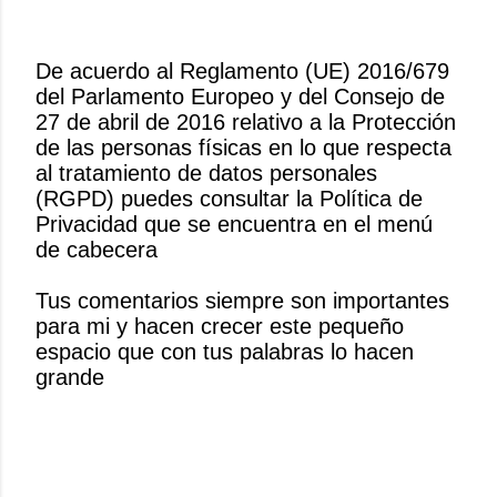
De acuerdo al Reglamento (UE) 2016/679
del Parlamento Europeo y del Consejo de
P
27 de abril de 2016 relativo a la Protección
u
de las personas físicas en lo que respecta
b
al tratamiento de datos personales
l
(RGPD) puedes consultar la Política de
i
Privacidad que se encuentra en el menú
c
de cabecera
a
r
Tus comentarios siempre son importantes
u
para mi y hacen crecer este pequeño
n
espacio que con tus palabras lo hacen
c
grande
o
m
e
n
t