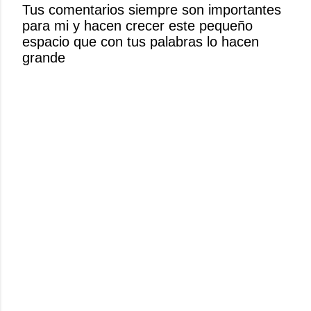
Tus comentarios siempre son importantes
u
para mi y hacen crecer este pequeño
n
espacio que con tus palabras lo hacen
c
grande
o
m
e
n
t
a
r
i
o