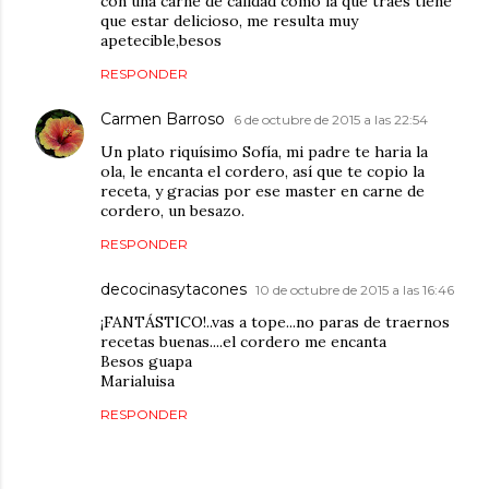
con una carne de calidad como la que traes tiene
que estar delicioso, me resulta muy
apetecible,besos
RESPONDER
Carmen Barroso
6 de octubre de 2015 a las 22:54
Un plato riquísimo Sofía, mi padre te haria la
ola, le encanta el cordero, así que te copio la
receta, y gracias por ese master en carne de
cordero, un besazo.
RESPONDER
decocinasytacones
10 de octubre de 2015 a las 16:46
¡FANTÁSTICO!..vas a tope...no paras de traernos
recetas buenas....el cordero me encanta
Besos guapa
Marialuisa
RESPONDER