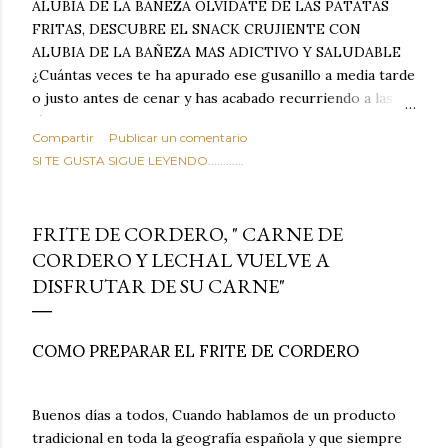
ALUBIA DE LA BAÑEZA OLVIDATE DE LAS PATATAS
FRITAS, DESCUBRE EL SNACK CRUJIENTE CON
ALUBIA DE LA BAÑEZA MAS ADICTIVO Y SALUDABLE
¿Cuántas veces te ha apurado ese gusanillo a media tarde
o justo antes de cenar y has acabado recurriendo a las
típicas patatas de bolsa, frutos secos fritos o snacks
Compartir
Publicar un comentario
ultraprocesados llenos de grasas saturadas y sodio?
SI TE GUSTA SIGUE LEYENDO............
Todos hemos estado ahí. Sin embargo, cuidarse no tiene
por qué significar renunciar al placer de un picoteo
sabroso, con ese toque tostado y crujiente que tanto nos
FRITE DE CORDERO, " CARNE DE
satisface. Estas alubias crujientes al horno van a cambiar
CORDERO Y LECHAL VUELVE A
por completo tu forma de ver las legumbres. Olvídate de
DISFRUTAR DE SU CARNE"
asociar las alubias únicamente a los guisos tradicionales y
copiosos de invierno. Con esta receta simple pero
revolucionaria, transformaremos un ingrediente tan
COMO PREPARAR EL FRITE DE CORDERO
humilde como la alubia de La Bañeza en un snack ligero,
dorado, cargado de proteína y 100% natural. Es el
sustituto perfecto a los frutos se...
Buenos días a todos, Cuando hablamos de un producto
tradicional en toda la geografía española y que siempre