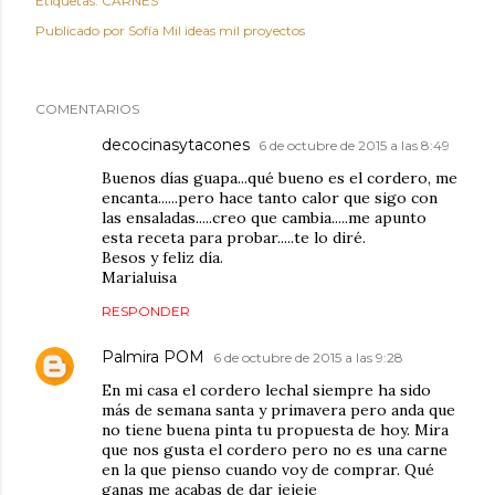
Etiquetas:
CARNES
Publicado por
Sofía Mil ideas mil proyectos
COMENTARIOS
decocinasytacones
6 de octubre de 2015 a las 8:49
Buenos días guapa...qué bueno es el cordero, me
encanta......pero hace tanto calor que sigo con
las ensaladas.....creo que cambia.....me apunto
esta receta para probar.....te lo diré.
Besos y feliz día.
Marialuisa
RESPONDER
Palmira POM
6 de octubre de 2015 a las 9:28
En mi casa el cordero lechal siempre ha sido
más de semana santa y primavera pero anda que
no tiene buena pinta tu propuesta de hoy. Mira
que nos gusta el cordero pero no es una carne
en la que pienso cuando voy de comprar. Qué
ganas me acabas de dar jejeje