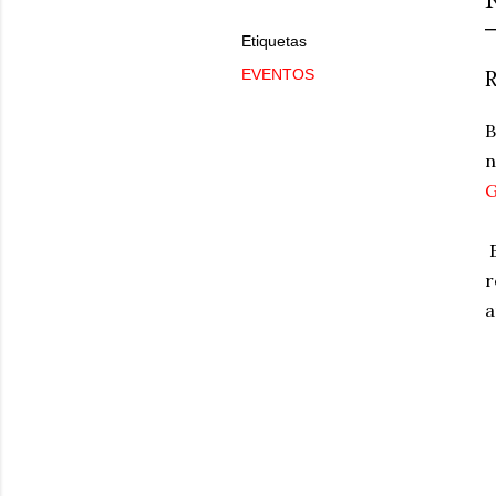
Etiquetas
EVENTOS
B
n
G
E
r
a