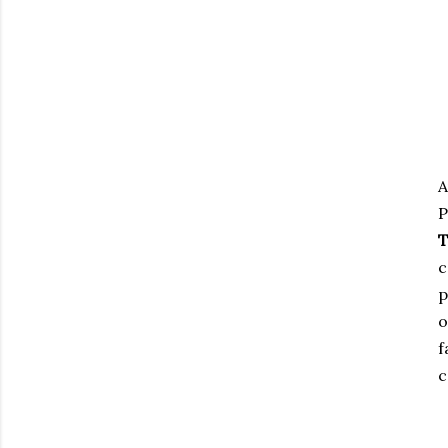
A
P
T
c
p
o
f
c