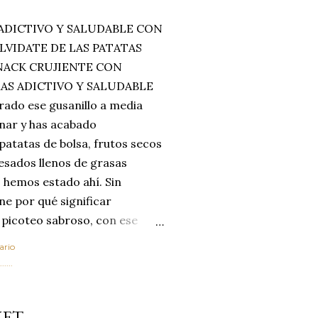
ADICTIVO Y SALUDABLE CON
LVIDATE DE LAS PATATAS
SNACK CRUJIENTE CON
MAS ADICTIVO Y SALUDABLE
rado ese gusanillo a media
enar y has acabado
 patatas de bolsa, frutos secos
esados llenos de grasas
 hemos estado ahí. Sin
ne por qué significar
 picoteo sabroso, con ese
 que tanto nos satisface.
ario
al horno van a cambiar por
....
 las legumbres. Olvídate de
mente a los guisos
MET
de invierno. Con esta receta