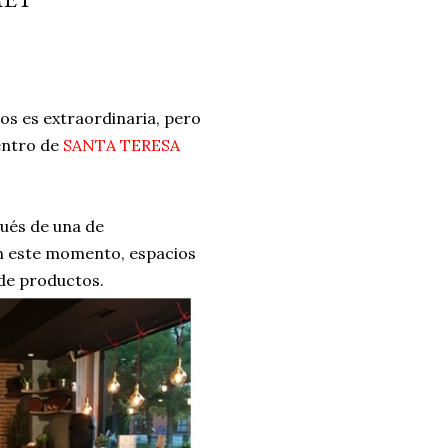
ria, transformaremos un
como la alubia de La Bañeza
do, cargado de proteína y
uto perfecto a los frutos se...
os es extraordinaria, pero
entro de
SANTA TERESA
pués de una de
en este momento, espacios
de productos.