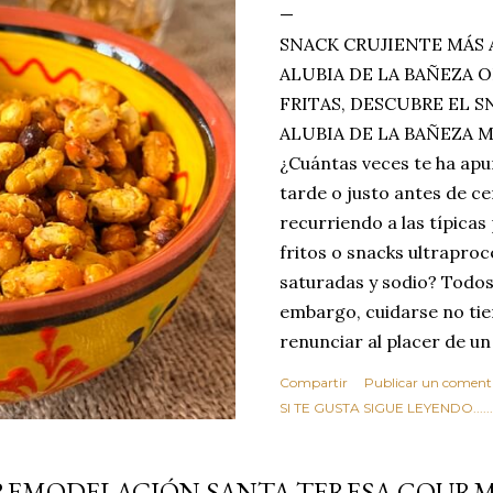
SNACK CRUJIENTE MÁS 
ALUBIA DE LA BAÑEZA O
FRITAS, DESCUBRE EL 
ALUBIA DE LA BAÑEZA 
¿Cuántas veces te ha apu
tarde o justo antes de c
recurriendo a las típicas
fritos o snacks ultraproc
saturadas y sodio? Todos
embargo, cuidarse no tie
renunciar al placer de un
toque tostado y crujiente
Compartir
Publicar un coment
Estas alubias crujientes 
SI TE GUSTA SIGUE LEYENDO........
completo tu forma de ver
asociar las alubias única
REMODELACIÓN SANTA TERESA GOUR
tradicionales y copiosos 