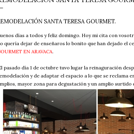
simple pero revoluciona
ingrediente tan humilde 
REMODELACIÓN SANTA TERESA GOURMET.
en un snack ligero, dora
100% natural. Es el sustit
uenos días a todos y feliz domingo. Hoy mi cita con vosotr
o quería dejar de enseñaros lo bonito que han dejado el c
OURMET EN ARAVACA
.
l pasado día 1 de octubre tuvo lugar la reinaguración des
emodelación y de adaptar el espacio a lo que se reclama 
mplios, mayor zona para degustación y un amplio surtido 