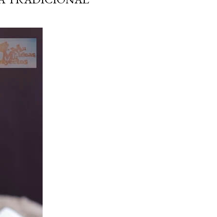
ria, transformaremos un
como la alubia de La Bañeza
do, cargado de proteína y
uto perfecto a los frutos se...