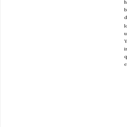
h
b
d
l
u
Y
i
q
e