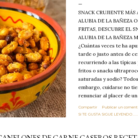
SNACK CRUJIENTE MÁS 
ALUBIA DE LA BAÑEZA O
FRITAS, DESCUBRE EL 
ALUBIA DE LA BAÑEZA 
¿Cuántas veces te ha apu
tarde o justo antes de c
recurriendo a las típicas
fritos o snacks ultraproc
saturadas y sodio? Todos
embargo, cuidarse no tie
renunciar al placer de un
toque tostado y crujiente
Compartir
Publicar un coment
Estas alubias crujientes 
SI TE GUSTA SIGUE LEYENDO........
completo tu forma de ver
asociar las alubias única
CANELONES DE CARNE CASEROS RECET
tradicionales y copiosos 