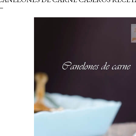
simple pero revoluciona
ingrediente tan humilde 
en un snack ligero, dora
100% natural. Es el sustit