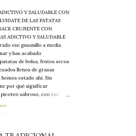
ADICTIVO Y SALUDABLE CON
LVIDATE DE LAS PATATAS
SNACK CRUJIENTE CON
MAS ADICTIVO Y SALUDABLE
rado ese gusanillo a media
enar y has acabado
 patatas de bolsa, frutos secos
esados llenos de grasas
 hemos estado ahí. Sin
ne por qué significar
 picoteo sabroso, con ese
 que tanto nos satisface.
ario
al horno van a cambiar por
....
 las legumbres. Olvídate de
mente a los guisos
A TRADICIONAL
de invierno. Con esta receta