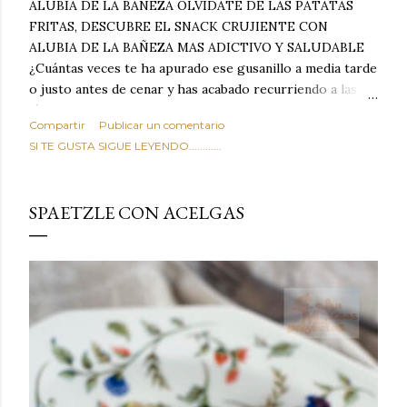
ALUBIA DE LA BAÑEZA OLVIDATE DE LAS PATATAS
FRITAS, DESCUBRE EL SNACK CRUJIENTE CON
ALUBIA DE LA BAÑEZA MAS ADICTIVO Y SALUDABLE
¿Cuántas veces te ha apurado ese gusanillo a media tarde
o justo antes de cenar y has acabado recurriendo a las
típicas patatas de bolsa, frutos secos fritos o snacks
Compartir
Publicar un comentario
ultraprocesados llenos de grasas saturadas y sodio?
SI TE GUSTA SIGUE LEYENDO............
Todos hemos estado ahí. Sin embargo, cuidarse no tiene
por qué significar renunciar al placer de un picoteo
sabroso, con ese toque tostado y crujiente que tanto nos
SPAETZLE CON ACELGAS
satisface. Estas alubias crujientes al horno van a cambiar
por completo tu forma de ver las legumbres. Olvídate de
asociar las alubias únicamente a los guisos tradicionales y
copiosos de invierno. Con esta receta simple pero
revolucionaria, transformaremos un ingrediente tan
humilde como la alubia de La Bañeza en un snack ligero,
dorado, cargado de proteína y 100% natural. Es el
sustituto perfecto a los frutos se...