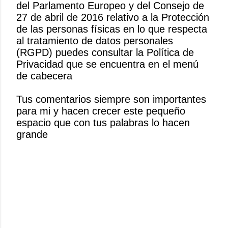
del Parlamento Europeo y del Consejo de
P
27 de abril de 2016 relativo a la Protección
u
de las personas físicas en lo que respecta
b
al tratamiento de datos personales
l
(RGPD) puedes consultar la Política de
i
Privacidad que se encuentra en el menú
c
de cabecera
a
r
Tus comentarios siempre son importantes
u
para mi y hacen crecer este pequeño
n
espacio que con tus palabras lo hacen
c
grande
o
m
e
n
t
a
r
i