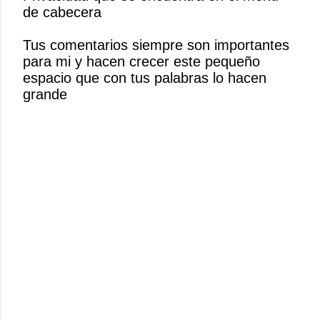
de cabecera
a
r
Tus comentarios siempre son importantes
u
para mi y hacen crecer este pequeño
n
espacio que con tus palabras lo hacen
c
grande
o
m
e
n
t
a
r
i
o