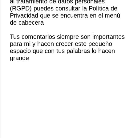
al tratamiento de datos personales
l
(RGPD) puedes consultar la Política de
i
Privacidad que se encuentra en el menú
c
de cabecera
a
r
Tus comentarios siempre son importantes
u
para mi y hacen crecer este pequeño
n
espacio que con tus palabras lo hacen
c
grande
o
m
e
n
t
a
r
i
o