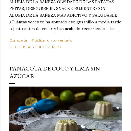
ALUBIA DE LA BAÑEZA OLVIDATE DE LAS PATATAS
FRITAS, DESCUBRE EL SNACK CRUJIENTE CON
ALUBIA DE LA BAÑEZA MAS ADICTIVO Y SALUDABLE
¿Cuántas veces te ha apurado ese gusanillo a media tarde
o justo antes de cenar y has acabado recurriendo a las
típicas patatas de bolsa, frutos secos fritos o snacks
Compartir
Publicar un comentario
ultraprocesados llenos de grasas saturadas y sodio?
SI TE GUSTA SIGUE LEYENDO............
Todos hemos estado ahí. Sin embargo, cuidarse no tiene
por qué significar renunciar al placer de un picoteo
sabroso, con ese toque tostado y crujiente que tanto nos
PANACOTA DE COCO Y LIMA SIN
satisface. Estas alubias crujientes al horno van a cambiar
AZÚCAR
por completo tu forma de ver las legumbres. Olvídate de
asociar las alubias únicamente a los guisos tradicionales y
copiosos de invierno. Con esta receta simple pero
revolucionaria, transformaremos un ingrediente tan
humilde como la alubia de La Bañeza en un snack ligero,
dorado, cargado de proteína y 100% natural. Es el
sustituto perfecto a los frutos se...