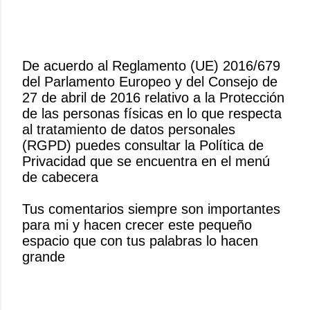
De acuerdo al Reglamento (UE) 2016/679
del Parlamento Europeo y del Consejo de
P
27 de abril de 2016 relativo a la Protección
u
de las personas físicas en lo que respecta
b
al tratamiento de datos personales
l
(RGPD) puedes consultar la Política de
i
Privacidad que se encuentra en el menú
c
de cabecera
a
r
Tus comentarios siempre son importantes
u
para mi y hacen crecer este pequeño
n
espacio que con tus palabras lo hacen
c
grande
o
m
e
n