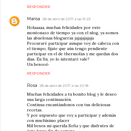
RESPONDER
Marisa
28 de abril de 2017 a las 19:23
Holaaaaa, muchas felicidades por este
montonazo de tiempo ya con el nlog, ya somos
las abuelonas blogueras jajajajajaja
Procuraré participar aunque voy de cabeza con
el tiempo, fíjate que aún tengo pendiente
participar en el de thermofan y me quedan dos
días. En fin, yo lo intentaré vale?
Un besooó
RESPONDER
Rosa
28 de abril de 2017 a las 20:18
Muchas felicidades a tu bonito blog y le deseo
una larga continuación.
Continua encantàndonos con tus deliciosas
recetas.
Y por supuesto que voy a participar y ademàs
con muchísimo placer
Mil besos mi querida Sofia y que disfrutes de