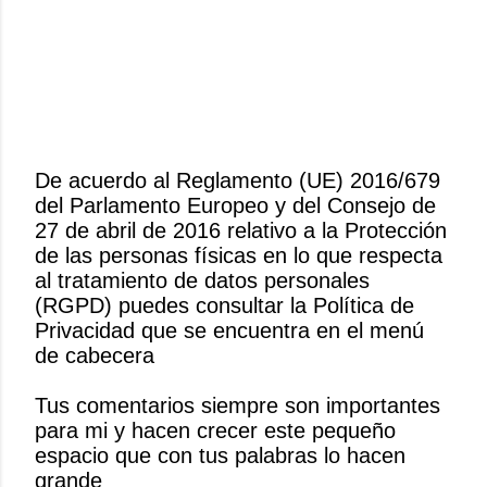
De acuerdo al Reglamento (UE) 2016/679
del Parlamento Europeo y del Consejo de
P
27 de abril de 2016 relativo a la Protección
u
de las personas físicas en lo que respecta
b
al tratamiento de datos personales
l
(RGPD) puedes consultar la Política de
i
Privacidad que se encuentra en el menú
c
de cabecera
a
r
Tus comentarios siempre son importantes
u
para mi y hacen crecer este pequeño
n
espacio que con tus palabras lo hacen
c
grande
o