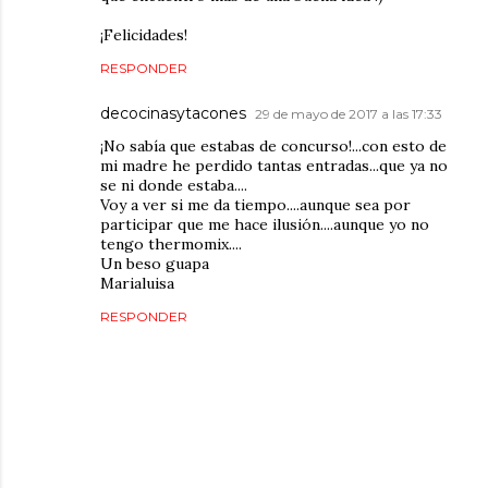
¡Felicidades!
RESPONDER
decocinasytacones
29 de mayo de 2017 a las 17:33
¡No sabía que estabas de concurso!...con esto de
mi madre he perdido tantas entradas...que ya no
se ni donde estaba....
Voy a ver si me da tiempo....aunque sea por
participar que me hace ilusión....aunque yo no
tengo thermomix....
Un beso guapa
Marialuisa
RESPONDER