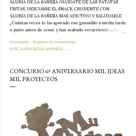
ALUBIA DE LA BAÑEZA OLVIDATE DE LAS PATATAS
FRITAS, DESCUBRE EL SNACK CRUJIENTE CON
ALUBIA DE LA BAÑEZA MAS ADICTIVO Y SALUDABLE
¿Cuántas veces te ha apurado ese gusanillo a media tarde
o justo antes de cenar y has acabado recurriendo a las
típicas patatas de bolsa, frutos secos fritos o snacks
Compartir
Publicar un comentario
ultraprocesados llenos de grasas saturadas y sodio?
SI TE GUSTA SIGUE LEYENDO............
Todos hemos estado ahí. Sin embargo, cuidarse no tiene
por qué significar renunciar al placer de un picoteo
sabroso, con ese toque tostado y crujiente que tanto nos
CONCURSO 6º ANIVERSARIO MIL IDEAS
satisface. Estas alubias crujientes al horno van a cambiar
MIL PROYECTOS
por completo tu forma de ver las legumbres. Olvídate de
asociar las alubias únicamente a los guisos tradicionales y
copiosos de invierno. Con esta receta simple pero
revolucionaria, transformaremos un ingrediente tan
humilde como la alubia de La Bañeza en un snack ligero,
dorado, cargado de proteína y 100% natural. Es el
sustituto perfecto a los frutos se...