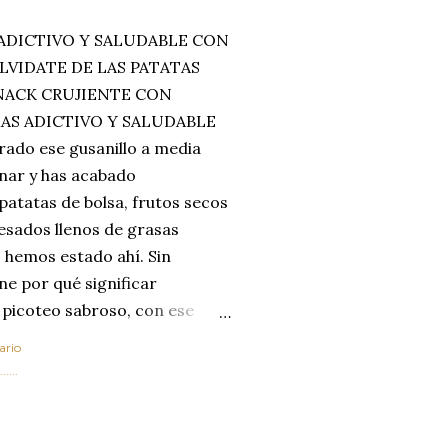
ADICTIVO Y SALUDABLE CON
LVIDATE DE LAS PATATAS
SNACK CRUJIENTE CON
MAS ADICTIVO Y SALUDABLE
rado ese gusanillo a media
enar y has acabado
 patatas de bolsa, frutos secos
esados llenos de grasas
 hemos estado ahí. Sin
ne por qué significar
 picoteo sabroso, con ese
 que tanto nos satisface.
ario
al horno van a cambiar por
....
 las legumbres. Olvídate de
mente a los guisos
de invierno. Con esta receta