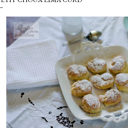
simple pero revoluciona
ingrediente tan humilde 
en un snack ligero, dora
100% natural. Es el sustit