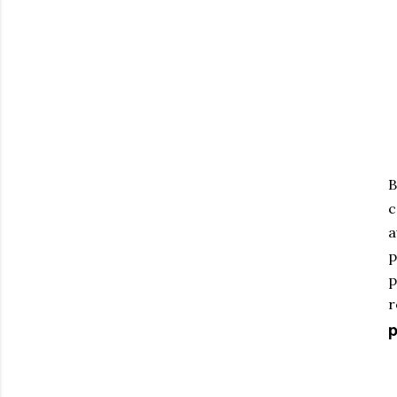
B
c
a
p
p
r
p