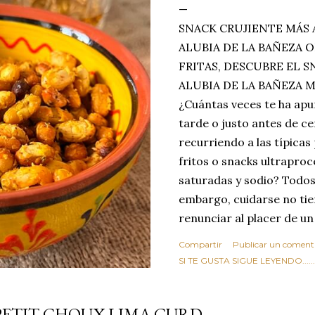
SNACK CRUJIENTE MÁS 
ALUBIA DE LA BAÑEZA O
FRITAS, DESCUBRE EL 
ALUBIA DE LA BAÑEZA 
¿Cuántas veces te ha apu
tarde o justo antes de c
recurriendo a las típicas
fritos o snacks ultraproc
saturadas y sodio? Todos
embargo, cuidarse no tie
renunciar al placer de un
toque tostado y crujiente
Compartir
Publicar un coment
Estas alubias crujientes 
SI TE GUSTA SIGUE LEYENDO........
completo tu forma de ver
asociar las alubias única
PETIT CHOUX LIMA CURD
tradicionales y copiosos 