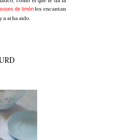
ático
, como el que le da la
les encantan
ouses de limón
 a si ha sido.
CURD