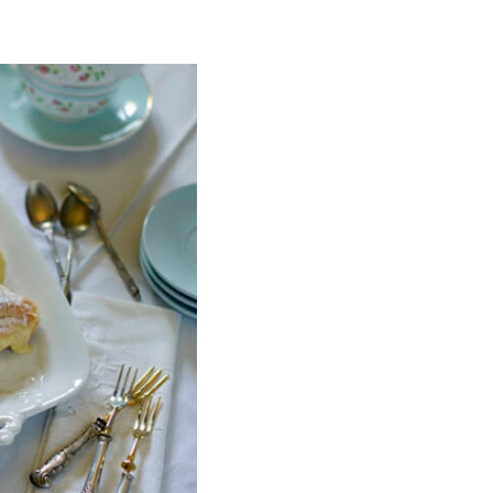
ria, transformaremos un
como la alubia de La Bañeza
do, cargado de proteína y
uto perfecto a los frutos se...