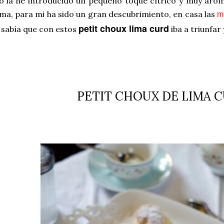
o la he introducido un pequeño toque
cítrico
y muy
arom
ima, para mi ha sido un gran descubrimiento, en casa las
m
petit choux lima curd
 sabía que con estos
iba a triunfar y
PETIT CHOUX DE LIMA 