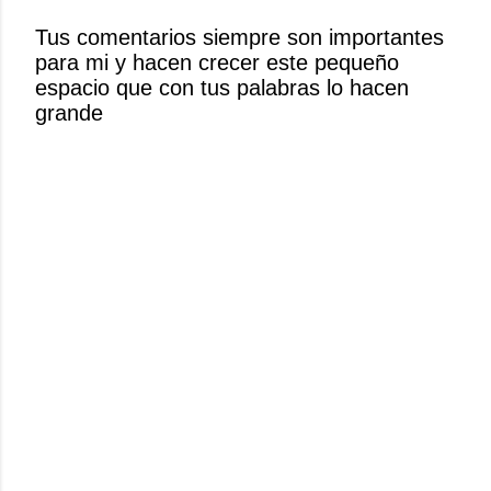
r
Tus comentarios siempre son importantes
u
para mi y hacen crecer este pequeño
n
espacio que con tus palabras lo hacen
c
grande
o
m
e
n
t
a
r
i
o