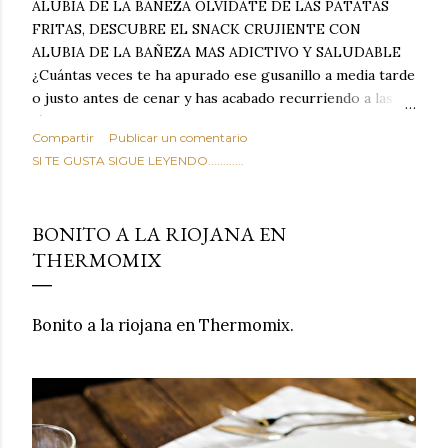
ALUBIA DE LA BAÑEZA OLVIDATE DE LAS PATATAS
FRITAS, DESCUBRE EL SNACK CRUJIENTE CON
ALUBIA DE LA BAÑEZA MAS ADICTIVO Y SALUDABLE
¿Cuántas veces te ha apurado ese gusanillo a media tarde
o justo antes de cenar y has acabado recurriendo a las
típicas patatas de bolsa, frutos secos fritos o snacks
Compartir
Publicar un comentario
ultraprocesados llenos de grasas saturadas y sodio?
SI TE GUSTA SIGUE LEYENDO............
Todos hemos estado ahí. Sin embargo, cuidarse no tiene
por qué significar renunciar al placer de un picoteo
sabroso, con ese toque tostado y crujiente que tanto nos
BONITO A LA RIOJANA EN
satisface. Estas alubias crujientes al horno van a cambiar
THERMOMIX
por completo tu forma de ver las legumbres. Olvídate de
asociar las alubias únicamente a los guisos tradicionales y
copiosos de invierno. Con esta receta simple pero
Bonito a la riojana en Thermomix.
revolucionaria, transformaremos un ingrediente tan
humilde como la alubia de La Bañeza en un snack ligero,
dorado, cargado de proteína y 100% natural. Es el
sustituto perfecto a los frutos se...