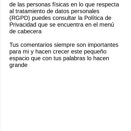
de las personas físicas en lo que respecta
b
al tratamiento de datos personales
l
(RGPD) puedes consultar la Política de
i
Privacidad que se encuentra en el menú
c
de cabecera
a
r
Tus comentarios siempre son importantes
u
para mi y hacen crecer este pequeño
n
espacio que con tus palabras lo hacen
c
grande
o
m
e
n
t
a
r
i
o