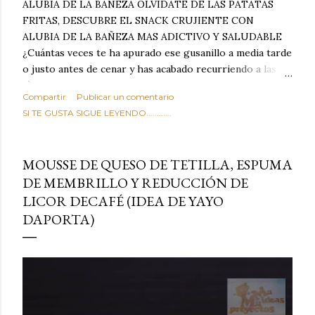
ALUBIA DE LA BAÑEZA OLVIDATE DE LAS PATATAS
FRITAS, DESCUBRE EL SNACK CRUJIENTE CON
ALUBIA DE LA BAÑEZA MAS ADICTIVO Y SALUDABLE
¿Cuántas veces te ha apurado ese gusanillo a media tarde
o justo antes de cenar y has acabado recurriendo a las
típicas patatas de bolsa, frutos secos fritos o snacks
Compartir
Publicar un comentario
ultraprocesados llenos de grasas saturadas y sodio?
SI TE GUSTA SIGUE LEYENDO............
Todos hemos estado ahí. Sin embargo, cuidarse no tiene
por qué significar renunciar al placer de un picoteo
sabroso, con ese toque tostado y crujiente que tanto nos
MOUSSE DE QUESO DE TETILLA, ESPUMA
satisface. Estas alubias crujientes al horno van a cambiar
DE MEMBRILLO Y REDUCCIÓN DE
por completo tu forma de ver las legumbres. Olvídate de
LICOR DECAFÉ (IDEA DE YAYO
asociar las alubias únicamente a los guisos tradicionales y
copiosos de invierno. Con esta receta simple pero
DAPORTA)
revolucionaria, transformaremos un ingrediente tan
humilde como la alubia de La Bañeza en un snack ligero,
dorado, cargado de proteína y 100% natural. Es el
sustituto perfecto a los frutos se...