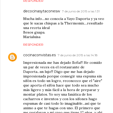
RESPONDER
decocinasytaconesw
7 de junio de 2015 a las 1:31
Mucha info....no conocía a Yayo Daporta y ya veo
que le sacas chispas a la Thermomix....resultado
una receta ideal
Besos guapa.
Marialuisa
RESPONDER
cocinaconvistas.es
7 de junio de 2015 a las 14:18
Impresionada me has dejado Sofia!!! He comido
un par de veces en el restaurante de
Daporta...un lujo!!! Digo que me has dejado
impresionada porque consegir una espuma sin
sifón es todo un logro, reconozco que el "aire"
que aporta el sifón hace que todo sea mucho
más ligero y más fácil a la hora de preparar y
montar platos. Yo soy una fanática de los
cacharros e inventos y con los sifones hago
espumas de casi todo lo imaginable...así que te
animo a que te hagas con uno. El primero que
me regalaron a mí creo que tiene 17 años...y ahí