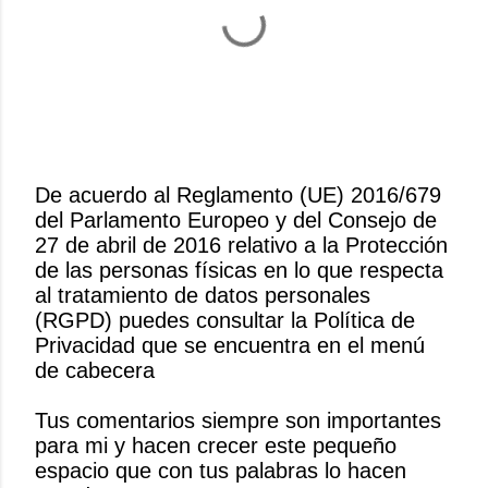
De acuerdo al Reglamento (UE) 2016/679
del Parlamento Europeo y del Consejo de
P
27 de abril de 2016 relativo a la Protección
u
de las personas físicas en lo que respecta
b
al tratamiento de datos personales
l
(RGPD) puedes consultar la Política de
i
Privacidad que se encuentra en el menú
c
de cabecera
a
r
Tus comentarios siempre son importantes
u
para mi y hacen crecer este pequeño
n
espacio que con tus palabras lo hacen
c