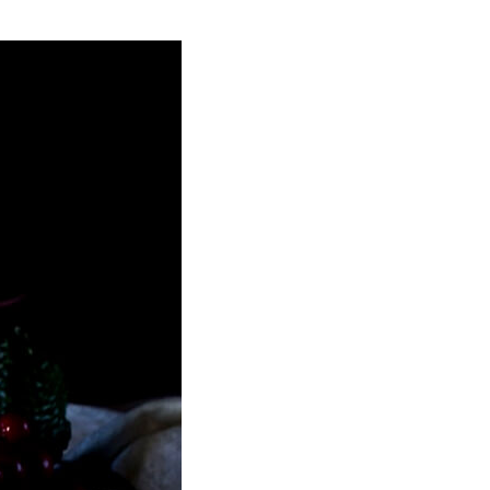
ria, transformaremos un
como la alubia de La Bañeza
do, cargado de proteína y
uto perfecto a los frutos se...