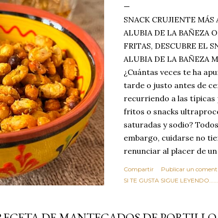
SNACK CRUJIENTE MÁS 
ALUBIA DE LA BAÑEZA O
FRITAS, DESCUBRE EL 
ALUBIA DE LA BAÑEZA 
¿Cuántas veces te ha apu
tarde o justo antes de c
recurriendo a las típicas
fritos o snacks ultraproc
saturadas y sodio? Todos
embargo, cuidarse no tie
renunciar al placer de un
toque tostado y crujiente
Compartir
Publicar un coment
Estas alubias crujientes 
SI TE GUSTA SIGUE LEYENDO........
completo tu forma de ver
asociar las alubias única
RECETA DE MANTECADOS DE PORTILLO
tradicionales y copiosos 