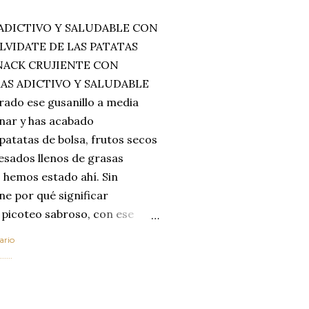
ADICTIVO Y SALUDABLE CON
LVIDATE DE LAS PATATAS
SNACK CRUJIENTE CON
MAS ADICTIVO Y SALUDABLE
rado ese gusanillo a media
enar y has acabado
 patatas de bolsa, frutos secos
esados llenos de grasas
 hemos estado ahí. Sin
ne por qué significar
 picoteo sabroso, con ese
 que tanto nos satisface.
ario
al horno van a cambiar por
....
 las legumbres. Olvídate de
mente a los guisos
de invierno. Con esta receta